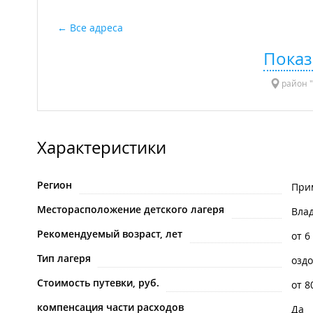
Все адреса
Показ
район "
Характеристики
Регион
При
Месторасположение детского лагеря
Вла
Рекомендуемый возраст, лет
от 6
Тип лагеря
озд
Стоимость путевки, руб.
от 8
компенсация части расходов
Да