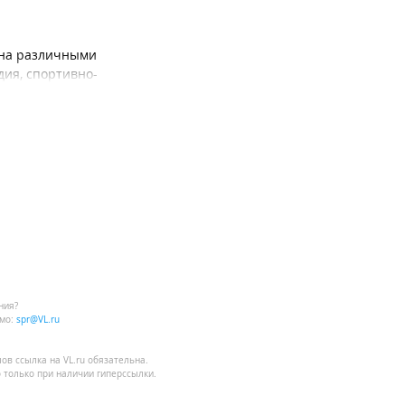
енна различными
дия, спортивно-
ния?
мо:
spr@VL.ru
лов
ссылка на VL.ru
обязательна.
 только при наличии гиперссылки.