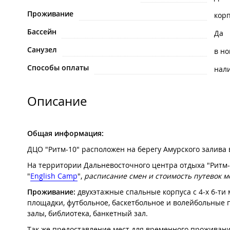
Проживание
кор
Бассейн
Да
Санузел
в н
Способы оплаты
нал
Описание
Общая информация:
ДЦО "Ритм-10" расположен на берегу Амурского залива 
На территории Дальневосточного центра отдыха "Ритм-10
"
English Camp
",
расписание смен и стоимость путевок м
Проживание:
двухэтажные спальные корпуса с 4-х 6-ти
площадки, футбольное, баскетбольное и волейбольные п
залы, библиотека, банкетный зал.
Так же предоставление мест для временного проживан