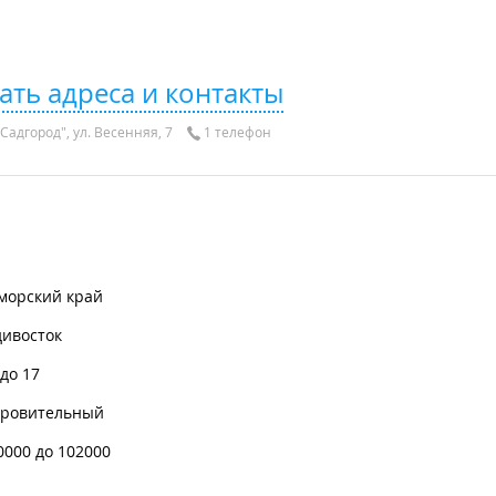
ать адреса и контакты
Садгород", ул. Весенняя, 7
1 телефон
морский край
дивосток
 до 17
оровительный
0000 до 102000