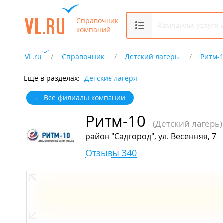
Справочник
компаний
VL.ru
Справочник
Детский лагерь
Ритм-
Ещё в разделах:
Детские лагеря
← Все филиалы компании
Ритм-10
(Детский лагерь)
район "Садгород", ул. Весенняя, 7
Отзывы 340