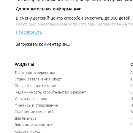
Дополнительная информация:
В смену детский центр способен вместить до 300 дете
культурно-массовыми мероприятиями: коллективные твор
туристическое направление, развлекательные вечера.
Развернуть
Необходимый пакет документов:
Загружаем комментарии...
При заезде необходимы следующие документы:
Копия свидетельства о рождении ребёнка или коп
РАЗДЕЛЫ
Копия медицинского страхового полиса;
Транспорт и перевозки
А
Медицинская справка о состоянии здоровья (берётс
Отдых, развлечения, спорт
А
Общественное питание
К
В день заезда приём детей осуществляется с 09:00 час
Недвижимость, строительство и ремонт
Б
Трансфер:
Услуги населению
Н
Финансы и страхование
Н
Доставка транспортом ДЦО "Ритм-10" осуществляется бесп
Снабжение компаний
О
Для бизнеса
Р
Домашние животные
С
Красота и уход