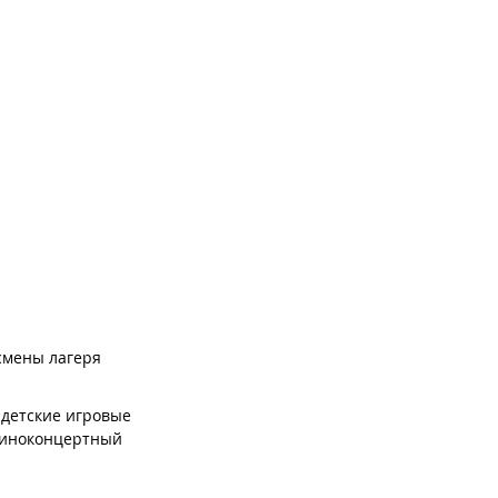
 смены лагеря
 детские игровые
 киноконцертный