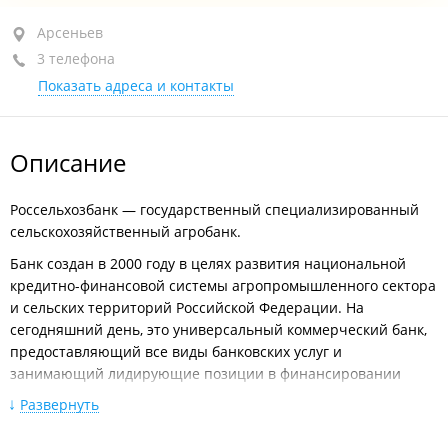
Арсеньев, ул. Щербакова, 35
Арсеньев
3 телефона
+7 (423-61) 4-81-71
Показать адреса и контакты
+7 (423-61) 4-81-60
сегодня закрыто
Описание
Россельхозбанк — государственный специализированный
сельскохозяйственный агробанк.
Банк создан в 2000 году в целях развития национальной
кредитно-финансовой системы агропромышленного сектора
и сельских территорий Российской Федерации. На
сегодняшний день, это универсальный коммерческий банк,
предоставляющий все виды банковских услуг и
занимающий лидирующие позиции в финансировании
агропромышленного комплекса России.
Развернуть
АО «Россельхозбанк» является агентом Правительства