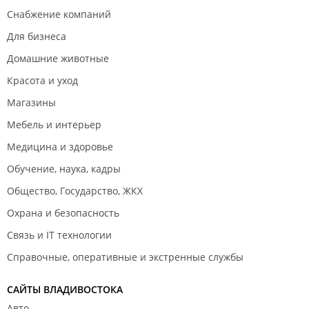
проценты,
Снабжение компаний
«зарплатные» программы,
электронную систему «Банк-Клиент».
Для бизнеса
Предлагает услуги населению:
Домашние животные
прием коммунальных платежей,
Красота и уход
операции с наличной иностранной валютой,
прием налогов, штрафов, пени, госпошлин в
Магазины
бюджетную систему РФ,
денежные переводы без открытия банковского счета в
Мебель и интерьер
режиме одного дня,
Медицина и здоровье
быстрый перевод денежных средств через
Международные платежные системы «Western Union»
Обучение, наука, кадры
и «Coinstar Money Transfer»,
прием вкладов в рублях РФ и иностранной валюте,
Общество, Государство, ЖКХ
различные виды кредитования для жителей сельской
местности.
Охрана и безопасность
Связь и IT технологии
Справочные, оперативные и экстренные службы
САЙТЫ ВЛАДИВОСТОКА
Авто