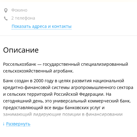
Фокино, ул. Карла Маркса, 9
Фокино
2 телефона
+7 (423-39) 2-77-04
Показать адреса и контакты
открыто: 09:00–17:00, перерыв: 13:00–14:00
Описание
Россельхозбанк — государственный специализированный
сельскохозяйственный агробанк.
Банк создан в 2000 году в целях развития национальной
кредитно-финансовой системы агропромышленного сектора
и сельских территорий Российской Федерации. На
сегодняшний день, это универсальный коммерческий банк,
предоставляющий все виды банковских услуг и
занимающий лидирующие позиции в финансировании
агропромышленного комплекса России.
Развернуть
АО «Россельхозбанк» является агентом Правительства