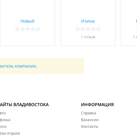
Новый
Илина
1 отзыв
1
авитель компании.
САЙТЫ ВЛАДИВОСТОКА
ИНФОРМАЦИЯ
вто
Справка
фиша
Вакансии
ино
Контакты
азы отдыха