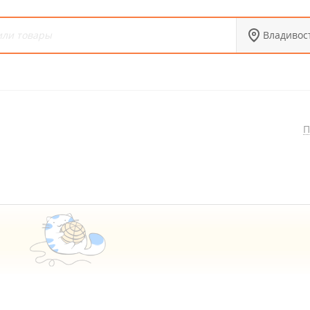
Владивос
П