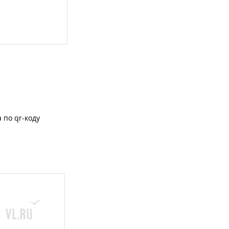
 по qr-коду