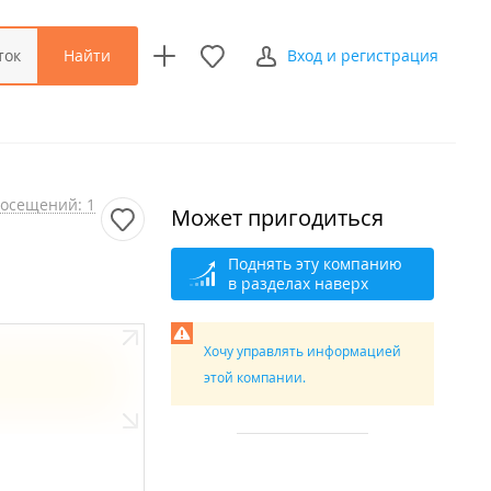
Найти
ток
Вход и регистрация
осещений: 1
Может пригодиться
Поднять эту компанию
в разделах наверх
Хочу управлять информацией
этой компании.