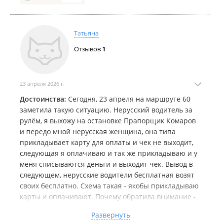
внимание водителя на недопустимость подобных
действий, он демонстрирует игнорирование
замечаний, выходит из автобуса для курения и в
Татьяна
ответ на устные просьбы заявляет о намерении
продолжать стоянку по собственному усмотрению.
Отзывов
1
Подобное поведение является недопустимым и
противоречит нормам корпоративной этики.
23 апреля 2026 г.
Убедительно просим Вас провести внутреннюю
Достоинства:
Сегодня, 23 апреля на маршруте 60
проверку по данному факту, принять
заметила такую ситуацию. Нерусский водитель за
соответствующие меры дисциплинарного
рулём, я выхожу на остановке Прапорщик Комаров
воздействия в отношении указанного водителя и
и передо мной нерусская женщина, она типа
обеспечить строгое соблюдение им правил
прикладывает карту для оплаты и чек не выходит,
дорожного движения и стандартов
следующая я оплачиваю и так же прикладываю и у
профессионального поведения
меня списываются деньги и выходит чек. Вывод в
следующем, нерусские водители бесплатная возят
своих бесплатно. Схема такая - якобы прикладываю
карты и оплачивают. Почему обратила внимание -
до этого, буквально 2 дня назад ехала на 59 автобусе
Развернуть
и видела такую же схему, но думала, что показалось.