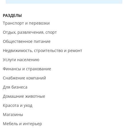
такими же размерами как у меня.
ТЕПЕРЬ УТОЧНЯЮ. Внутри салона указано, что
РАЗДЕЛЫ
ручная кладь должна быть размером ДО 60*40*20,
то это БУДЕТ являться ручной кладью. И моя сумка,
Транспорт и перевозки
до которой были претензии имеет размеры:
Отдых, развлечения, спорт
52*40*19. Следовательно, норм я не нарушила, но
Общественное питание
меня, извините, *** и чуть ли не допустили к
перевозке.
Недвижимость, строительство и ремонт
Уважаемые, у меня после этого есть претензия: а вы
Услуги населению
вообще проверяете своих водителей на
вменяемость перед допущением к пассажирам и
Финансы и страхование
дальнейшей перевозке или все-таки нет?))
Снабжение компаний
Для бизнеса
Домашние животные
Красота и уход
Магазины
Мебель и интерьер