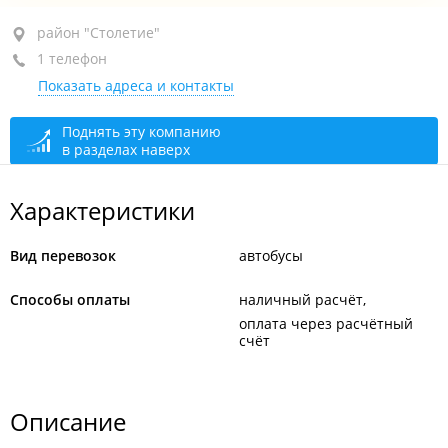
район "Столетие", ул. Днепровская, 25А стр. 3
район "Столетие"
1 телефон
2-й этаж
Показать адреса и контакты
+7 (423) 241-46-76
сегодня закрыто
Поднять эту компанию
в разделах наверх
Характеристики
Вид перевозок
автобусы
Способы оплаты
наличный расчёт
оплата через расчётный
счёт
Описание