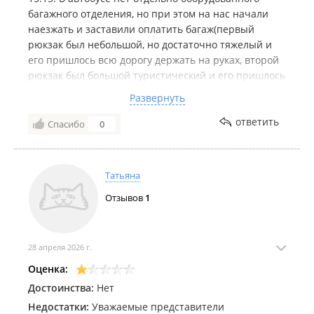
багажного отделения, но при этом на нас начали
наезжать и заставили оплатить багаж(первый
рюкзак был небольшой, но достаточно тяжелый и
его пришлось всю дорогу держать на руках, второй
рюкзак был большой туристический и его пришлось
держать всю дорогу в проходе). Нам не жалко 250
Развернуть
рублей, мы просто не понимаем- почему мы должны
оплачивать услугу, которая не предоставляется.
ответить
Спасибо
0
Татьяна
Отзывов
1
28 апреля 2026 г.
Оценка:
Достоинства:
Нет
Недостатки:
Уважаемые представители