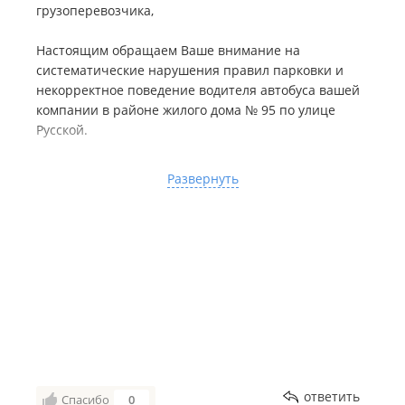
грузоперевозчика,
Настоящим обращаем Ваше внимание на
систематические нарушения правил парковки и
некорректное поведение водителя автобуса вашей
компании в районе жилого дома № 95 по улице
Русской.
Ежедневно в утренние часы транспортное средство
Развернуть
вашей организации блокирует проезжую часть,
предназначенную для выезда с придомовой
территории по указанному адресу. Данное
обстоятельство не обеспечивает достаточного
пространства для безопасного маневрирования,
вынуждая других участников дорожного движения
выезжать на кольцевую развязку по полосе
встречного движения, что создает аварийно-
опасные ситуации.
При неоднократных попытках граждан обратить
ответить
Спасибо
0