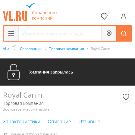
Справочник
компаний
VL.ru
/
Справочник
/
Торговая компания
/
Royal Canin
Компания закрылась
Royal Canin
Торговая компания
Зоотовары и зоомагазины
Характеристики
Описание
Отзывы
1
район "Вторая речка", ул. Енисейская, 23Д кор. 2
район "Вторая речка"