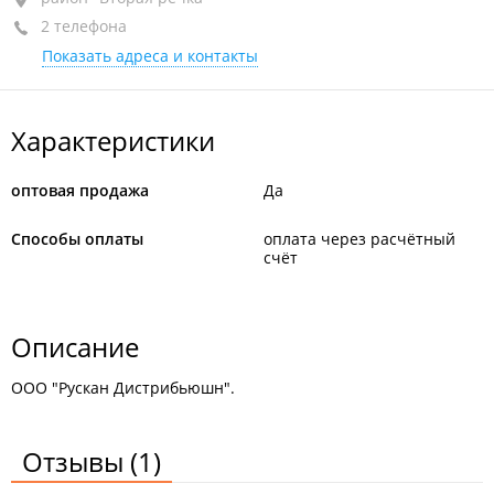
2 телефона
БЦ "International Bayview Towers", 8-й этаж, оф. 800
Показать адреса и контакты
+7 914 703-19-22
Характеристики
оптовая продажа
Да
Способы оплаты
оплата через расчётный
счёт
Описание
ООО "Рускан Дистрибьюшн".
Отзывы
(1)