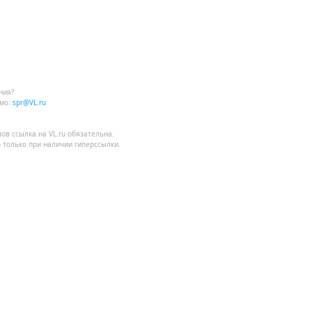
ния?
мо:
spr@VL.ru
лов
ссылка на VL.ru
обязательна.
 только при наличии гиперссылки.