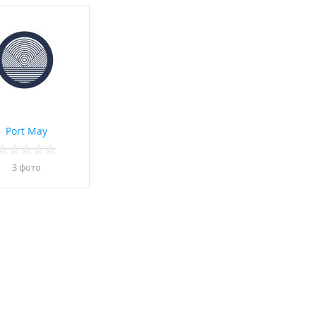
Port May
3 фото