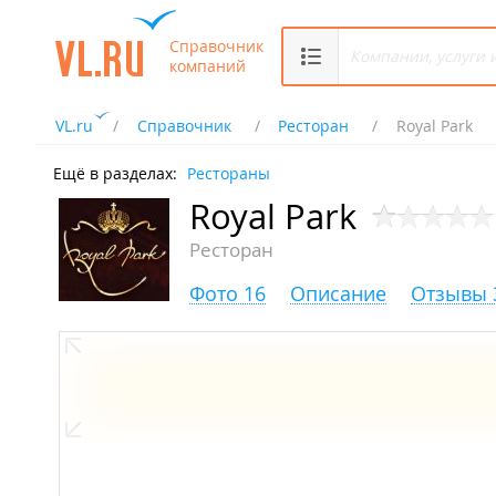
Справочник
компаний
VL.ru
Справочник
Ресторан
Royal Park
Ещё в разделах:
Рестораны
Royal Park
Ресторан
Фото 16
Описание
Отзывы 