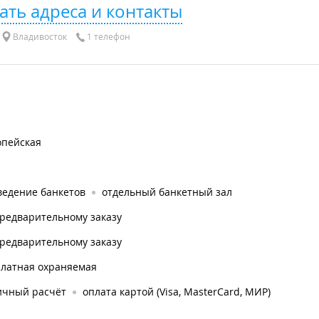
ать адреса и контакты
Владивосток
1 телефон
опейская
ведение банкетов
отдельный банкетный зал
предварительному заказу
предварительному заказу
платная охраняемая
ичный расчёт
оплата картой (Visa, MasterCard, МИР)