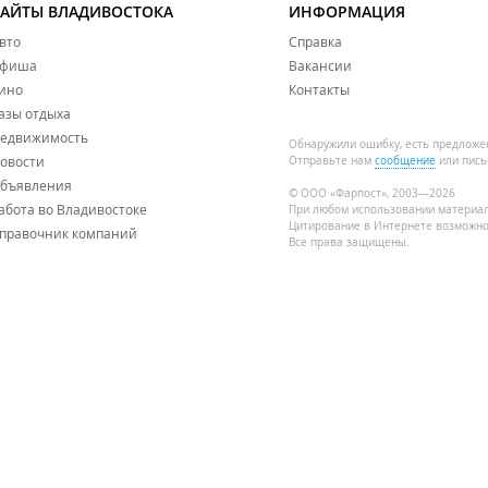
САЙТЫ ВЛАДИВОСТОКА
ИНФОРМАЦИЯ
вто
Справка
фиша
Вакансии
ино
Контакты
азы отдыха
едвижимость
Обнаружили ошибку, есть предложе
овости
Отправьте нам
сообщение
или пись
бъявления
© ООО «Фарпост», 2003—2026
абота во Владивостоке
При любом использовании материа
Цитирование в Интернете возможно
правочник компаний
Все права защищены.