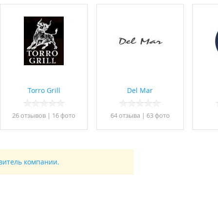
Torro Grill
Del Mar
26 отзывов
|
16 фото
64 отзывa
|
63 фото
авитель компании.