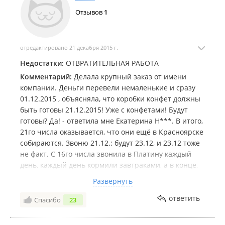
Отзывов
1
отредактировано 21 декабря 2015 г.
Недостатки:
ОТВРАТИТЕЛЬНАЯ РАБОТА
Комментарий:
Делала крупный заказ от имени
компании. Деньги перевели немаленькие и сразу
01.12.2015 , объясняла, что коробки конфет должны
быть готовы 21.12.2015! Уже с конфетами! Будут
готовы? Да! - ответила мне Екатерина Н***. В итого,
21го числа оказывается, что они ещё в Красноярске
собираются. Звоню 21.12.: будут 23.12, и 23.12 тоже
не факт. С 16го числа звонила в Платину каждый
день, каждый день кормили завтраками, а в конце,
оказалось, что они не собраны.
Развернуть
Дизайн макета как будто школьник в программе
Paint создавал!
ответить
Спасибо
23
Ужасное отношение, абсолютно безответственное,
подвели меня и компанию.