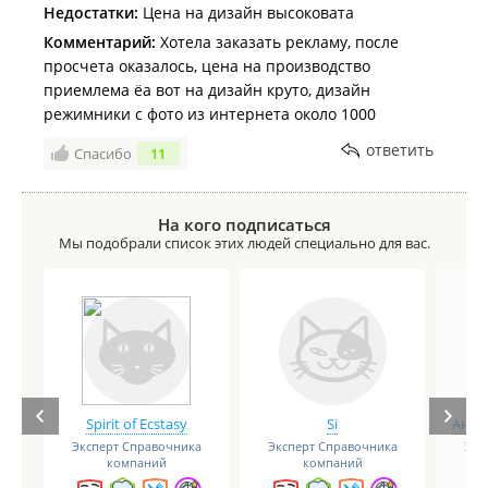
Недостатки:
Цена на дизайн высоковата
Комментарий:
Хотела заказать рекламу, после
просчета оказалось, цена на производство
приемлема ёа вот на дизайн круто, дизайн
режимники с фото из интернета около 1000
ответить
Спасибо
11
На кого подписаться
Мы подобрали список этих людей специально для вас.
Spirit of Ecstasy
Si
Анге
Эксперт Справочника
Эксперт Справочника
Экс
компаний
компаний