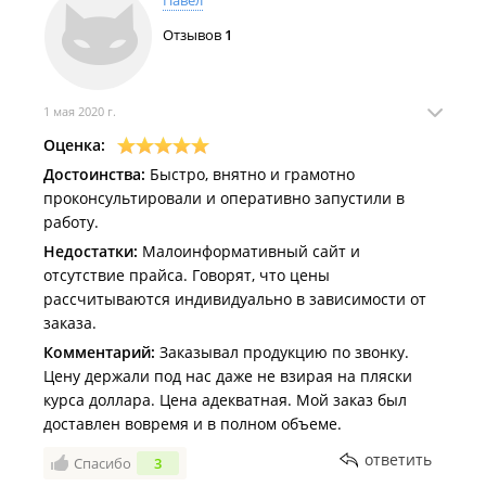
Павел
рекламного оборудования.
Отзывов
1
Собственный мебельный цех для проиводства офисной
мебели любого уровня сложности: торговое оборудование
для магазинов, кафе, ресторанов (барные стойки, кофе-зоны,
1 мая 2020 г.
мебель для выкладки), переговорные зоны,
презентационные залы, библиотеки, мебель для
Оценка:
конференций и деловых встреч, ресепшены, торговые
Достоинства:
Быстро, внятно и грамотно
прилавки, зоны приема гостей.
проконсультировали и оперативно запустили в
работу.
Оформление любых мероприятий (официальные приемы,
выставки, презентации, показы, корпоративные
Недостатки:
Малоинформативный сайт и
мероприятия, культурно-массовые мероприятия и т. д.).
отсутствие прайса. Говорят, что цены
рассчитываются индивидуально в зависимости от
ООО "Платина Экспо".
заказа.
Комментарий:
Заказывал продукцию по звонку.
Цену держали под нас даже не взирая на пляски
курса доллара. Цена адекватная. Мой заказ был
доставлен вовремя и в полном объеме.
ответить
Спасибо
3