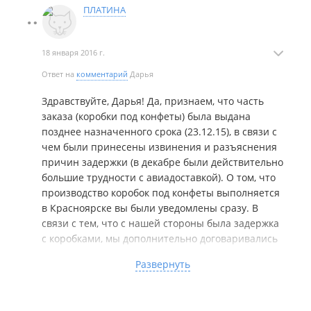
ПЛАТИНА
Дата посещения:
01.12.2015
18 января 2016 г.
Ответ на
комментарий
Дарья
Здравствуйте, Дарья! Да, признаем, что часть
заказа (коробки под конфеты) была выдана
позднее назначенного срока (23.12.15), в связи с
чем были принесены извинения и разъяснения
причин задержки (в декабре были действительно
большие трудности с авиадоставкой). О том, что
производство коробок под конфеты выполняется
в Красноярске вы были уведомлены сразу. В
связи с тем, что с нашей стороны была задержка
с коробками, мы дополнительно договаривались
с Приморским Кондитером, чтобы Ваш заказ был
Развернуть
принят на фасовку вне очереди. Все остальные
позиции заказа были выполнены и выданы в
срок. Относительно работы по дизайну хочется