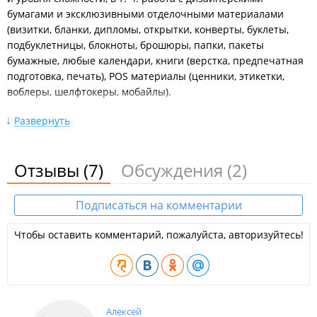
бумагами и эксклюзивными отделочными материалами
(визитки, бланки, дипломы, открытки, конверты, буклеты,
подбуклетницы, блокноты, брошюры, папки, пакеты
бумажные, любые календари, книги (верстка, предпечатная
подготовка, печать), POS материалы (ценники, этикетки,
воблеры, шелфтокеры, мобайлы).
Изготовлениесувенирной продукциилюбого уровня
Развернуть
сложности, разработка и изготовление эксклюзивной
сувенирной продукции: ручки, ежедневники, визитницы,
пакеты ПВД, "майка", брелоки, флеш-карты, посуда (кружки,
Отзывы
(7)
Обсуждения
(2)
стаканы, чайные наборы, подставки под горячее), часы
(наручные, настольные, настенные), наградная продукция
Подписаться на комментарии
(плакетки, кубки, тарелки), металлические значки, нагрудные
знаки, в том числе из золота, с драгоценными камнями,
Чтобы оставить комментарий, пожалуйста, авторизуйтесь!
текстиль (бейсболки, футболки, зонты, полотенца,
спецодежда); съедобные сувениры (конфеты и шоколад от
Приморского Кондитера, пряники, алкоголь в эксклюзивной
дизайнерской упаковке). Лазерная гравировка. Сувениры из
фанеры с гравировкой, сувениры из акрила с гравировкой,
Алексей
акриловые подставки, подбуклетницы, тейбл-тенты.