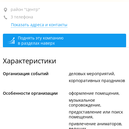
район "Центр", ул. Муравьева-Амурского, 3
район "Центр"
3 телефона
+7 (423) 230-03-02
Показать адреса и контакты
+7 (423) 244-66-21
+7 (423) 244-66-25
Поднять эту компанию
в разделах наверх
сегодня закрыто
Характеристики
Организация событий
деловых мероприятий
корпоративных праздников
Особенности организации
оформление помещения
музыкальное
сопровождение
предоставление или поиск
помещения
привлечение аниматоров,
ведущих