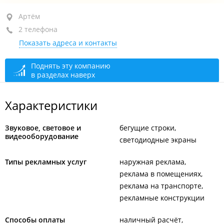
Артём, ул. Вокзальная, 98/1
Артём
2 телефона
+7 914 705-99-13
Показать адреса и контакты
+7 (423) 275-99-13
сегодня закрыто
Поднять эту компанию
в разделах наверх
Характеристики
Звуковое, световое и
бегущие строки
видеооборудование
светодиодные экраны
Типы рекламных услуг
наружная реклама
реклама в помещениях
реклама на транспорте
рекламные конструкции
Способы оплаты
наличный расчёт