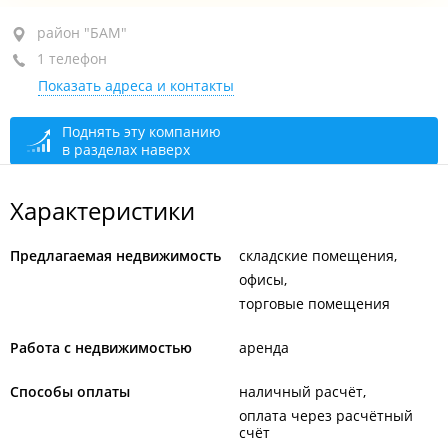
район "БАМ", ул. Днепровская, 27 стр. 2
район "БАМ"
1 телефон
+7 902 483-00-48
Показать адреса и контакты
сегодня закрыто
Поднять эту компанию
в разделах наверх
Характеристики
Предлагаемая недвижимость
складские помещения
офисы
торговые помещения
Работа с недвижимостью
аренда
Способы оплаты
наличный расчёт
оплата через расчётный
счёт