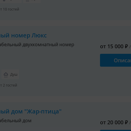
 10 гостей
ный номер Люкс
абельный двухкомнатный номер
от
15 000
₽
Описа
Душ
 2 гостей
ный дом "Жар-птица"
абельный дом
от
20 000
₽