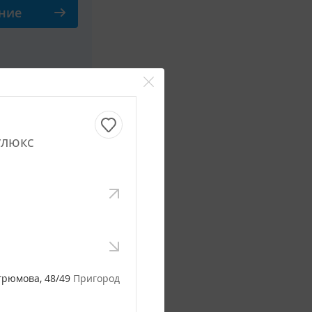
ние
Смотреть все фото
улюкс
/ сутки
ние
Смотреть все фото
грюмова, 48/49
Пригород