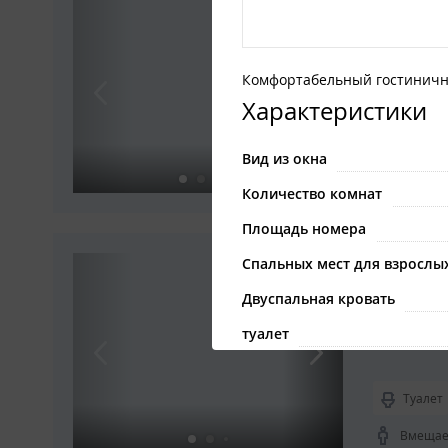
2-мест
двуспа
Комфорт
Комфортабельный гостинич
Характеристики
Туалет
Вид из окна
Вмещает
Количество комнат
Площадь номера
2-мест
Спальных мест для взрослы
Комфорта
Двуспальная кровать
полуторн
туалет
душ
Туалет
Описание
Вмещает