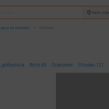
Базы отд
тдыха на Шаморе
Рублино
к добраться
Фото 83
Описание
Отзывы 121