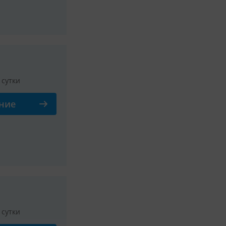
/ сутки
ние
Смотреть все фото
/ сутки