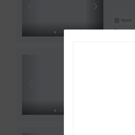
Кухня
Вмещает
4-мест
Комфорт
Туалет
Вмещает