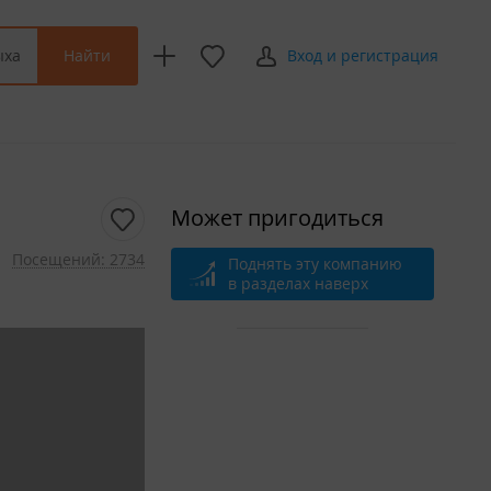
Найти
ыха
Вход и регистрация
Может пригодиться
Посещений: 2734
Поднять эту компанию
в разделах наверх