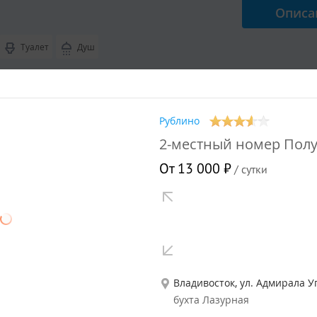
Описа
Туалет
Душ
 4 гостей
Рублино
ный дом "Русская душа"
2-местный номер Пол
абельный дом
от
20 000
₽
От 13 000 ₽
/ сутки
Описа
Душ
 4 гостей
Владивосток, ул. Адмирала У
бухта Лазурная