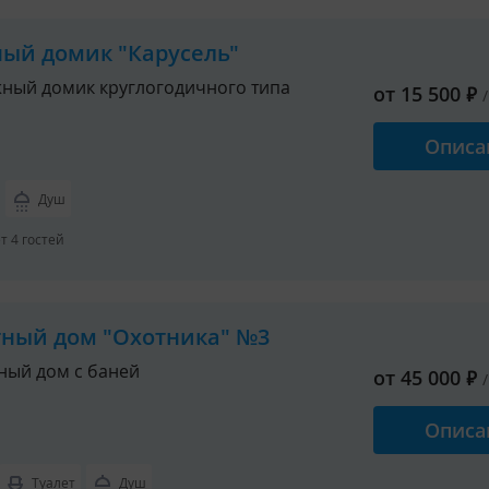
ный домик "Карусель"
ный домик круглогодичного типа
от
15 500
₽
Описа
Душ
 4 гостей
тный дом "Охотника" №3
ный дом с баней
от
45 000
₽
Описа
Туалет
Душ