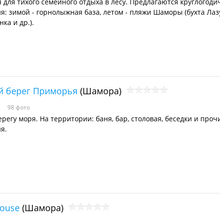
 для тихого семейного отдыха в лесу. Предлагаются круглогод
я: зимой - горнолыжная база, летом - пляжи Шаморы (бухта Лаз
ка и др.).
й берег Приморья
(Шамора)
98 фото
регу моря. На территории: баня, бар, столовая, беседки и проч
я.
house
(Шамора)