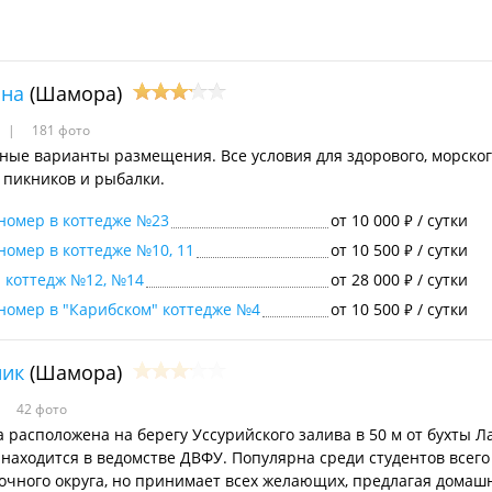
на
(Шамора)
181 фото
ные варианты размещения. Все условия для здорового, морского
я пикников и рыбалки.
номер в коттедже №23
от 10 000
/ сутки
₽
номер в коттедже №10, 11
от 10 500
/ сутки
₽
 коттедж №12, №14
от 28 000
/ сутки
₽
номер в "Карибском" коттедже №4
от 10 500
/ сутки
₽
ник
(Шамора)
42 фото
а расположена на берегу Уссурийского залива в 50 м от бухты Л
 находится в ведомстве ДВФУ. Популярна среди студентов всего
очного округа, но принимает всех желающих, предлагая домаш