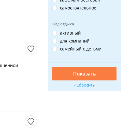
самостоятельное
Вид отдыха
активный
для компаний
семейный с детьми
вышенной
я
Показать
Сбросить