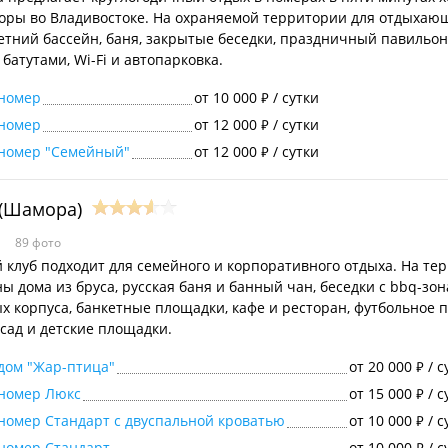
ры во Владивостоке. На охраняемой территории для отдыхаю
етний бассейн, баня, закрытые беседки, праздничный павильон,
батутами, Wi-Fi и автопарковка.
 номер
от 10 000
/ сутки
₽
 номер
от 12 000
/ сутки
₽
 номер "Семейный"
от 12 000
/ сутки
₽
(Шамора)
89 фото
 клуб подходит для семейного и корпоративного отдыха. На те
ы дома из бруса, русская баня и банный чан, беседки с bbq-зон
х корпуса, банкетные площадки, кафе и ресторан, футбольное п
сад и детские площадки.
дом "Жар-птица"
от 20 000
/ с
₽
номер Люкс
от 15 000
/ с
₽
номер Стандарт с двуспальной кроватью
от 10 000
/ с
₽
номер Стандарт
от 10 000
/ с