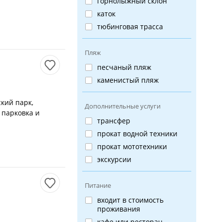
горнолыжный склон
каток
тюбинговая трасса
Пляж
песчаный пляж
каменистый пляж
кий парк,
Дополнительные услуги
 парковка и
трансфер
прокат водной техники
прокат мототехники
экскурсии
Питание
входит в стоимость
проживания
кафе или ресторан