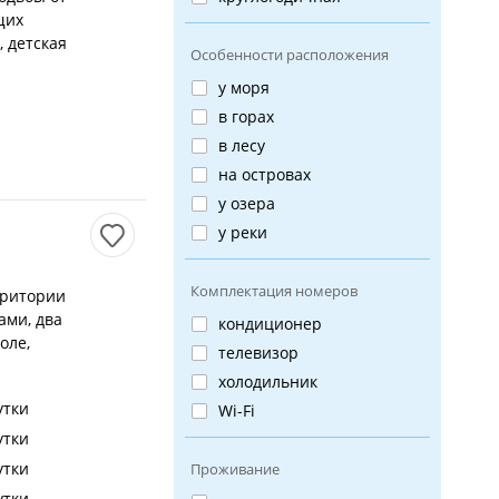
щих
 детская
Особенности расположения
у моря
в горах
в лесу
на островах
у озера
у реки
Комплектация номеров
рритории
ами, два
кондиционер
оле,
телевизор
холодильник
утки
Wi-Fi
утки
утки
Проживание
утки