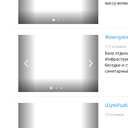
массу возм
Жемчуж
113 отзывов
База отдых
Инфраструк
беседки и 
санитарный
ШумУшё
14 отзывов