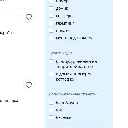
номер
домик
коттедж
глэмпинг
палатка
мора" на
место под палатку
Туалет и душ
благоустроенный на
территории/этаже
в домике/номере/
коттедже
Дополнительные объекты
площадка,
баня/сауна
чан
беседки