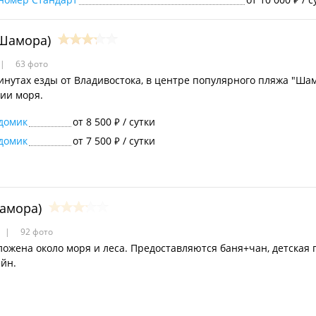
₽
Шамора)
63 фото
минутах езды от Владивостока, в центре популярного пляжа "Ша
ии моря.
домик
от 8 500
/ сутки
₽
домик
от 7 500
/ сутки
₽
амора)
92 фото
ложена около моря и леса. Предоставляются баня+чан, детская 
ейн.