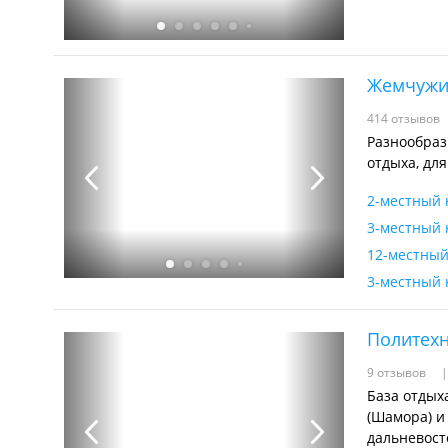
Жемчужи
414 отзывов
Разнообраз
отдыха, дл
2-местный 
3-местный 
12-местный
3-местный 
Политех
9 отзывов
База отдых
(Шамора) и
дальневост