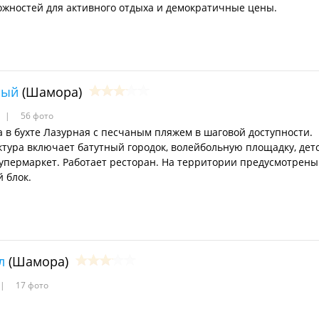
ожностей для активного отдыха и демократичные цены.
ный
(Шамора)
56 фото
а в бухте Лазурная с песчаным пляжем в шаговой доступности.
тура включает батутный городок, волейбольную площадку, детс
супермаркет. Работает ресторан. На территории предусмотрены
 блок.
л
(Шамора)
17 фото