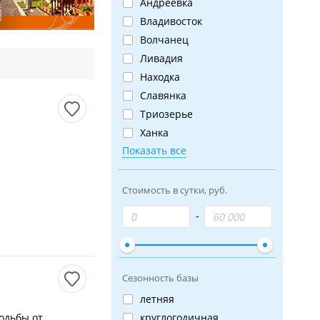
Андреевка
Владивосток
Волчанец
Ливадия
Находка
Славянка
Триозерье
Ханка
Показать все
Стоимость в сутки, руб.
Сезонность базы
летняя
одьбы от
круглогодичная