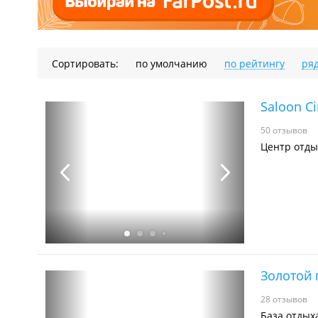
Сортировать:
по умолчанию
по рейтингу
ря
Saloon C
50 отзывов
Центр отды
Золотой 
28 отзывов
База отдых