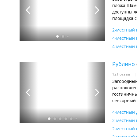
пляжа Шамо
доступны л
площадка с 
2-местный
4-местный
4-местный
Рублино
121 отзыв
Загородный
расположен
гостиничны
сенсорный 
4-местный 
2-местный 
2-местный 
2-местный 