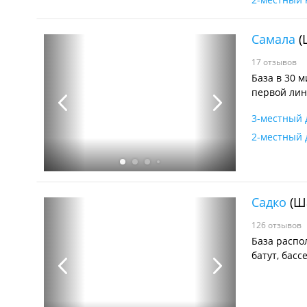
Самала
(
17 отзывов
База в 30 
первой лин
3-местный 
2-местный 
Садко
(Ш
126 отзывов
База распо
батут, басс