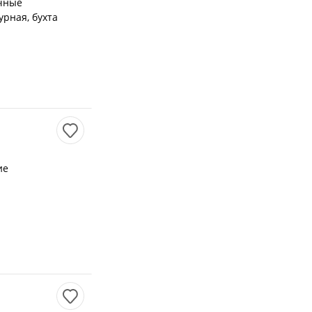
ичные
урная, бухта
ие