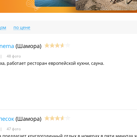
дом
по цене
inema
(Шамора)
48 фото
ха, работает ресторан европейской кухни, сауна.
песок
(Шамора)
47 фото
а предлагает круглогодичный отдых в номерах в пяти минутах х