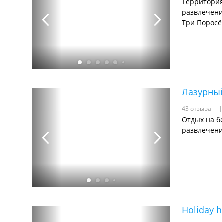
Территория
развлечени
Три Поросён
Лазурны
43 отзыва
Отдых на бе
развлечени
Holiday 