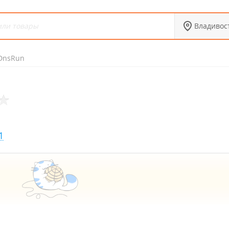
Владивос
DnsRun
1