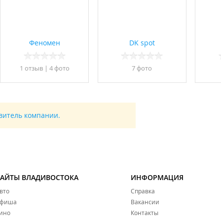
Феномен
DK spot
1 отзыв
|
4 фото
7 фото
авитель компании.
САЙТЫ ВЛАДИВОСТОКА
ИНФОРМАЦИЯ
вто
Справка
фиша
Вакансии
ино
Контакты