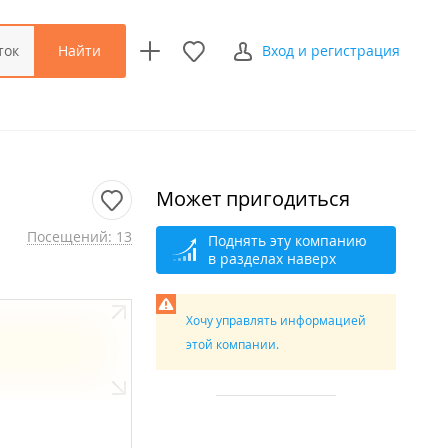
Найти
ток
Вход и регистрация
Может пригодиться
Посещений: 13
Поднять эту компанию
в разделах наверх
Хочу управлять информацией
этой компании.