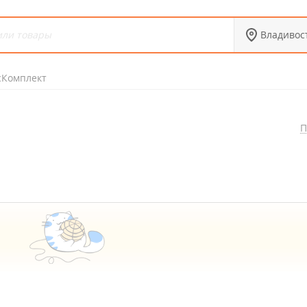
Владивос
сКомплект
П