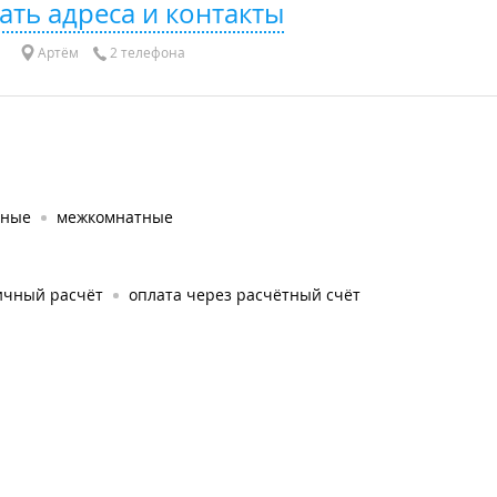
ать адреса и контакты
Артём
2 телефона
дные
межкомнатные
ичный расчёт
оплата через расчётный счёт