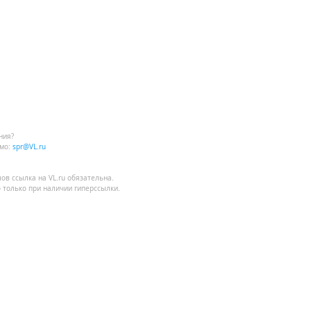
ния?
мо:
spr@VL.ru
лов
ссылка на VL.ru
обязательна.
 только при наличии гиперссылки.