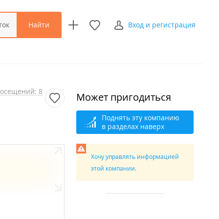
Найти
ток
Вход и регистрация
осещений: 8
Может пригодиться
Поднять эту компанию
в разделах наверх
Хочу управлять информацией
этой компании.