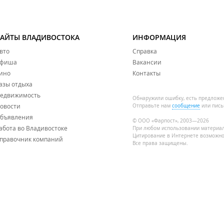
САЙТЫ ВЛАДИВОСТОКА
ИНФОРМАЦИЯ
вто
Справка
фиша
Вакансии
ино
Контакты
азы отдыха
едвижимость
Обнаружили ошибку, есть предложе
овости
Отправьте нам
сообщение
или пись
бъявления
© ООО «Фарпост», 2003—2026
абота во Владивостоке
При любом использовании материа
Цитирование в Интернете возможно
правочник компаний
Все права защищены.