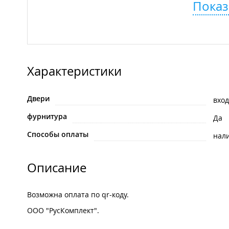
Показ
Характеристики
Двери
вхо
фурнитура
Да
Способы оплаты
нал
Описание
Возможна оплата по qr-коду.
ООО "РусКомплект".