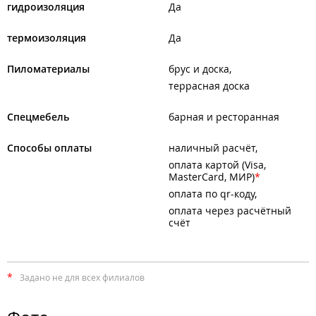
гидроизоляция
Да
термоизоляция
Да
Пиломатериалы
брус и доска
террасная доска
Спецмебель
барная и ресторанная
Способы оплаты
наличный расчёт
оплата картой (Visa,
MasterCard, МИР)
оплата по qr-коду
оплата через расчётный
счёт
*
Задано не для всех филиалов