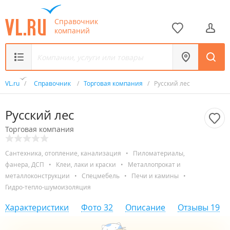
Справочник
компаний
VL.ru
/
Справочник
/
Торговая компания
/
Русский лес
Русский лес
Торговая компания
Сантехника, отопление, канализация
•
Пиломатериалы,
фанера, ДСП
•
Клеи, лаки и краски
•
Металлопрокат и
металлоконструкции
•
Спецмебель
•
Печи и камины
•
Гидро-тепло-шумоизоляция
Характеристики
Фото
32
Описание
Отзывы
19