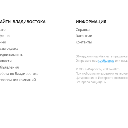
САЙТЫ ВЛАДИВОСТОКА
ИНФОРМАЦИЯ
вто
Справка
фиша
Вакансии
ино
Контакты
азы отдыха
едвижимость
Обнаружили ошибку, есть предложе
овости
Отправьте нам
сообщение
или пись
бъявления
© ООО «Фарпост», 2003—2026
абота во Владивостоке
При любом использовании материа
Цитирование в Интернете возможно
правочник компаний
Все права защищены.