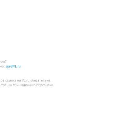
ния?
мо:
spr@VL.ru
лов
ссылка на VL.ru
обязательна.
 только при наличии гиперссылки.