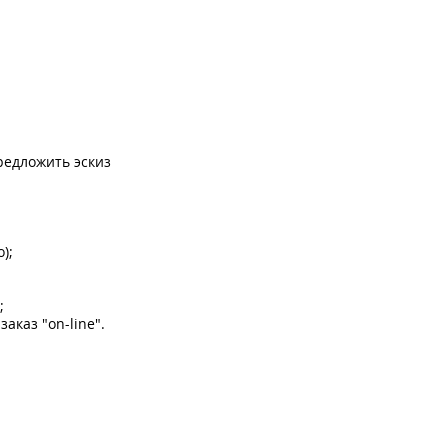
редложить эскиз
);
;
каз "on-line".