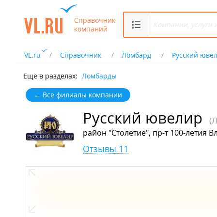
Справочник
компаний
VL.ru
Справочник
Ломбард
Русский юве
Ещё в разделах:
Ломбарды
← Все филиалы компании
Русский ювелир
(
район "Столетие", пр-т 100-летия В
Отзывы 11