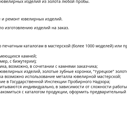
г ювелирных изделий из золота любой пробы.
е и ремонт ювелирных изделий.
по изготовлению изделий на заказ.
 печатным каталогам в мастерской (более 1000 моделей) или п
имеющихся камней;
мер, с бижутерии);
ика, возможно, в сочетании с камнями заказчика;
ювелирных изделий, золотые зубные коронки, "турецкое" золото
ика возможно использование металла ювелирной мастерской;
ние в Государственной Инспекции Пробирного Надзора;
итываются индивидуально, в зависимости от сложности работы
акомиться с каталогом продукции, оформить предварительный за