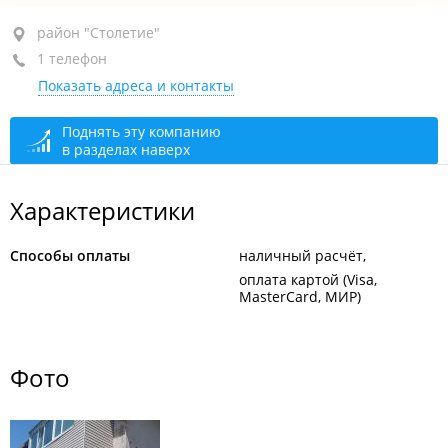
район "Столетие", ул. Ильичева, 21
район "Столетие"
1 телефон
+7 951 025-55-57
Показать адреса и контакты
сегодня закрыто
Поднять эту компанию
в разделах наверх
Характеристики
Способы оплаты
наличный расчёт
оплата картой (Visa,
MasterCard, МИР)
Фото