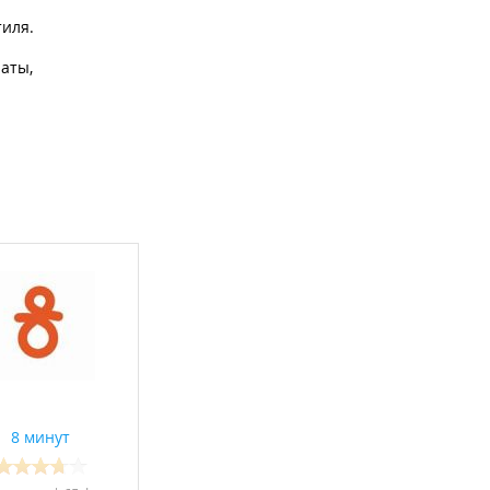
тиля.
аты,
8 минут