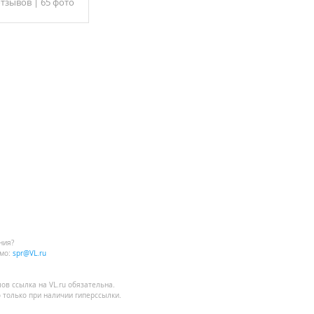
отзывов
|
65 фото
ния?
мо:
spr@VL.ru
лов
ссылка на VL.ru
обязательна.
 только при наличии гиперссылки.