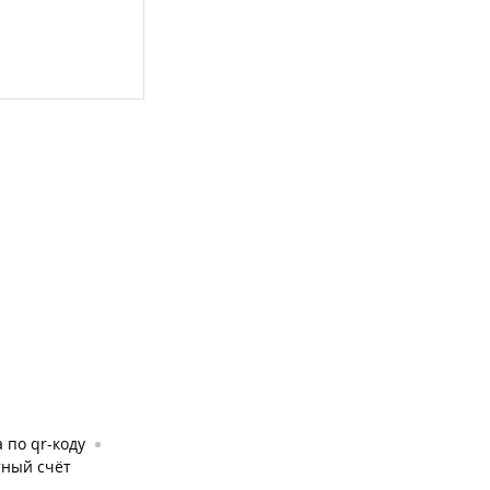
 по qr-коду
тный счёт