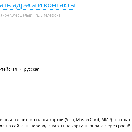
ать адреса и контакты
айон "Эгершельд"
3 телефона
опейская
русская
ичный расчёт
оплата картой (Visa, MasterCard, МИР)
оплата
ine на сайте
перевод с карты на карту
оплата через расчё