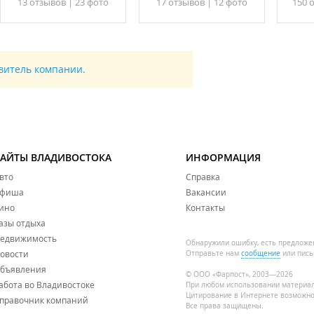
13 отзывов
|
23 фото
17 отзывов
|
12 фото
150 
авитель компании.
САЙТЫ ВЛАДИВОСТОКА
ИНФОРМАЦИЯ
вто
Справка
фиша
Вакансии
ино
Контакты
азы отдыха
едвижимость
Обнаружили ошибку, есть предложе
овости
Отправьте нам
сообщение
или пись
бъявления
© ООО «Фарпост», 2003—2026
абота во Владивостоке
При любом использовании материа
Цитирование в Интернете возможно
правочник компаний
Все права защищены.