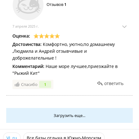
выбор! Мы обязательно вернемся сюда снова!
Отзывов
1
7 апреля 2025 г.
Оценка:
Достоинства:
Комфортно, уютно,по домашнему
,Людмила и Андрей отзывчивые и
доброжелательные !
Комментарий:
Наше море лучшее,приезжайте в
"Рыжий Кит"
ответить
Спасибо
1
Загрузить еще...
VL.ru
Все базы отдыха в Южно-Морском