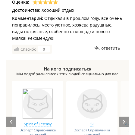
Оценка:
Достоинства:
Хороший отдых
Комментарий:
Отдыхали в прошлом году, все очень
понравилось, место уютное, хозяева радушные,
виды потрясные, особенно с площадки нового
Маяка! Рекомендую!
ответить
Спасибо
0
На кого подписаться
Мы подобрали список этих людей специально для вас.
Spirit of Ecstasy
Si
Анге
Эксперт Справочника
Эксперт Справочника
Экс
компаний
компаний