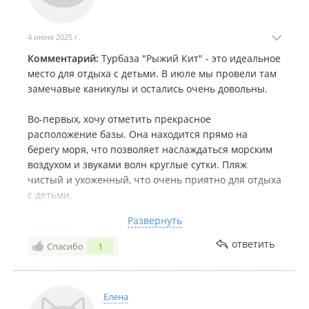
4 июня 2025 г.
Комментарий:
Турбаза "Рыжий Кит" - это идеальное
место для отдыха с детьми. В июле мы провели там
замечавые каникулы и остались очень довольны.
Во-первых, хочу отметить прекрасное
расположение базы. Она находится прямо на
берегу моря, что позволяет наслаждаться морским
воздухом и звуками волн круглые сутки. Пляж
чистый и ухоженный, что очень приятно для отдыха
с детьми.
Развернуть
Номера на турбазе комфортные и уютные, с всеми
необходимыми удобствами. Мы жили в домике с
ответить
Спасибо
1
видом на море, и это было просто потрясающе!
В общем, если вы ищете место для отдыха с детьми
Елена
на море, то турбаза "Рыжий Кит" - это отличный