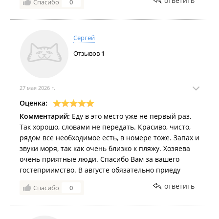
ответить
Спасибо
0
площадка, зелено и чисто.
Комментарий:
Обязательно приедем ещё к
«Рыжему Киту». Очень рекомендуем всем, кто ценит
Сергей
удобство, близость к морю и спокойный семейный
Отзывов
1
отдых.
27 мая 2026 г.
Оценка:
Комментарий:
Еду в это место уже не первый раз.
Так хорошо, словами не передать. Красиво, чисто,
рядом все необходимое есть, в номере тоже. Запах и
звуки моря, так как очень близко к пляжу. Хозяева
очень приятные люди. Спасибо Вам за вашего
гостеприимство. В августе обязательно приеду
ответить
Спасибо
0