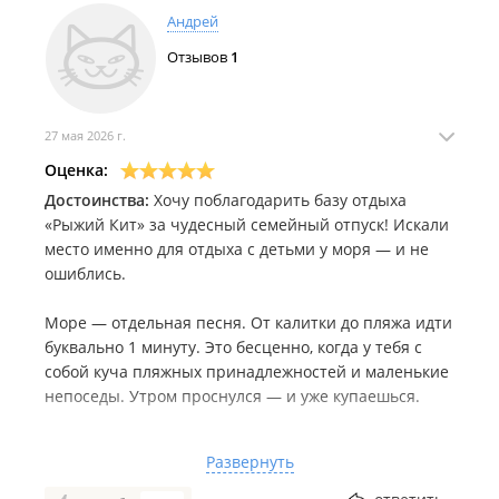
Андрей
Отзывов
1
27 мая 2026 г.
Оценка:
Достоинства:
Хочу поблагодарить базу отдыха
«Рыжий Кит» за чудесный семейный отпуск! Искали
место именно для отдыха с детьми у моря — и не
ошиблись.
Море — отдельная песня. От калитки до пляжа идти
буквально 1 минуту. Это бесценно, когда у тебя с
собой куча пляжных принадлежностей и маленькие
непоседы. Утром проснулся — и уже купаешься.
Атмосфера: Очень уютно, по-домашнему. База
Развернуть
небольшая и действительно ориентирована на
семьи: нет шумных компаний до утра, есть детская