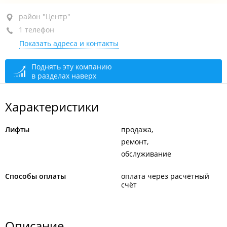
район "Центр", ул. Светланская, 55
район "Центр"
1 телефон
оф. 11
Показать адреса и контакты
+7 (423) 222-98-73
сегодня закрыто
Поднять эту компанию
в разделах наверх
Характеристики
Лифты
продажа
ремонт
обслуживание
Способы оплаты
оплата через расчётный
счёт
Описание