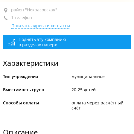
район "Некрасовская", ул. Военное шоссе, 5Б
район "Некрасовская"
1 телефон
+7 (423) 279-07-94
Показать адреса и контакты
открыто: 07:00–19:00
Поднять эту компанию
в разделах наверх
Характеристики
Тип учреждения
муниципальное
Вместимость групп
20-25 детей
Способы оплаты
оплата через расчётный
счёт
Описание