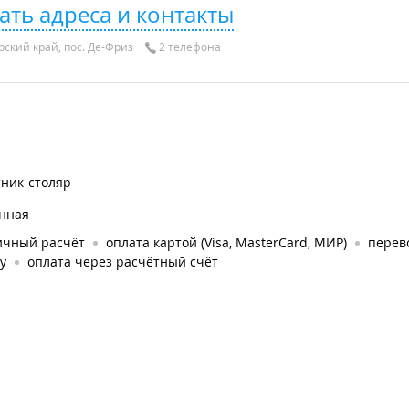
ать адреса и контакты
ский край, пос. Де-Фриз
2 телефона
тник-столяр
онная
ичный расчёт
оплата картой (Visa, MasterCard, МИР)
перев
у
оплата через расчётный счёт