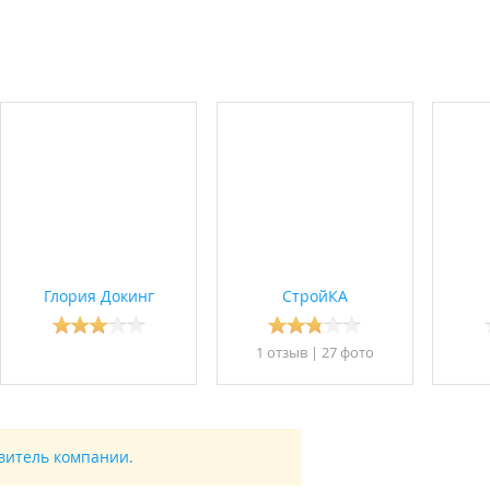
Глория Докинг
СтройКА
1 отзыв
|
27 фото
авитель компании.