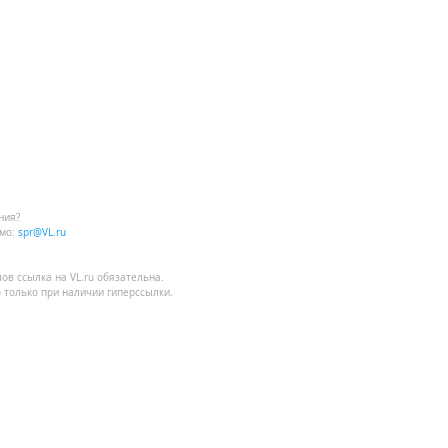
ния?
мо:
spr@VL.ru
лов
ссылка на VL.ru
обязательна.
 только при наличии гиперссылки.