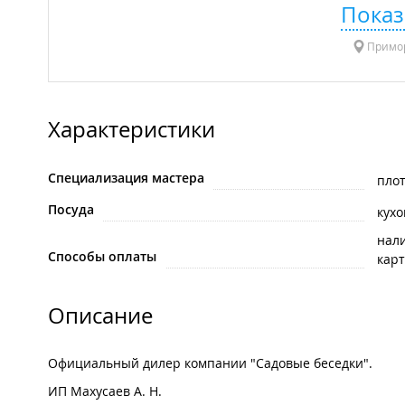
Показ
Примор
Характеристики
Специализация мастера
пло
Посуда
кух
нал
Способы оплаты
карт
Описание
Официальный дилер компании "Садовые беседки".
ИП Махусаев А. Н.