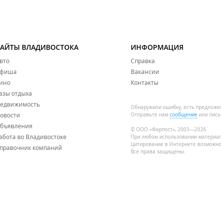
САЙТЫ ВЛАДИВОСТОКА
ИНФОРМАЦИЯ
вто
Справка
фиша
Вакансии
ино
Контакты
азы отдыха
едвижимость
Обнаружили ошибку, есть предложе
овости
Отправьте нам
сообщение
или пись
бъявления
© ООО «Фарпост», 2003—2026
абота во Владивостоке
При любом использовании материа
Цитирование в Интернете возможно
правочник компаний
Все права защищены.