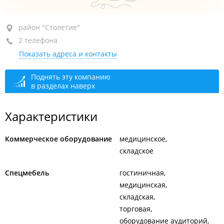
район "Столетие", ул. Невская, 38
район "Столетие"
2 телефона
1-й этаж, оф. 2
Показать адреса и контакты
+7 904 629-82-11
+7 (423) 268-88-98
Поднять эту компанию
в разделах наверх
сегодня закрыто
Характеристики
Коммерческое оборудование
медицинское
складское
Спецмебель
гостиничная
медицинская
складская
торговая
оборудование аудиторий,