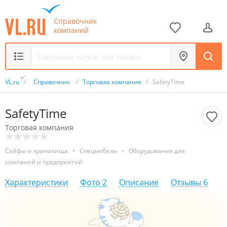
Справочник
компаний
VL.ru
/
Справочник
/
Торговая компания
/
SafetyTime
SafetyTime
Торговая компания
Сейфы и хранилища
•
Спецмебель
•
Оборудование для
компаний и предприятий
Характеристики
Фото
2
Описание
Отзывы
6