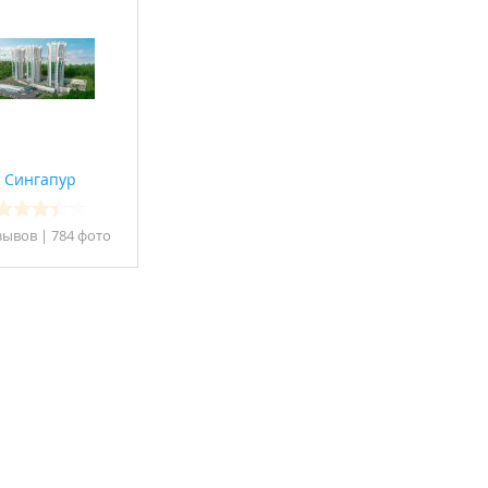
ия ОАО
аружному контуру.
все 14 фото
Сингапур
зывов
|
784 фото
все 12 фото