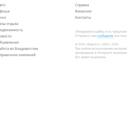
ы "Реми" и "Фреш-25", придомовые магазины,
вто
Справка
фиша
Вакансии
ино
Контакты
цей ВГУЭС, Таможенная академия) в 20 минутах езды на машин
глийского языка,
азы отдыха
спорта.
едвижимость
Обнаружили ошибку, есть предложе
овости
Отправьте нам
сообщение
или пись
бъявления
© ООО «Фарпост», 2003—2026
абота во Владивостоке
При любом использовании материа
Цитирование в Интернете возможно
правочник компаний
Все права защищены.
долевого участия и выдачи на руки клиенту страхового полиса
тройщика):
редств вносится ежемесячно до конца строительства.
онов можно на
Farpost
.
заходят домой через пожарную дверь, борются с протекающими 