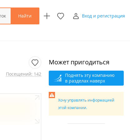
Найти
ток
Вход и регистрация
Может пригодиться
Посещений: 142
Поднять эту компанию
в разделах наверх
Хочу управлять информацией
этой компании.