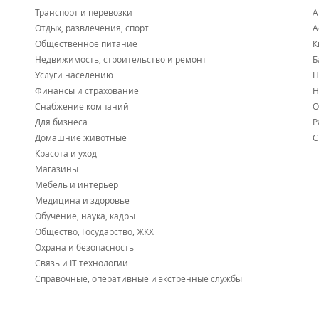
Продуктовой рынок "На Спортивной", супермаркет
Транспорт и перевозки
А
Детские сады №49, 147 117, 97, 19,
Отдых, развлечения, спорт
А
Общеобразовательные школы №41, 21, 25,
Общественное питание
К
Май 2023
Филиалы высших и средних учебных заведений (ли
Спортивная, музыкальная школа, а также школа ан
Недвижимость, строительство и ремонт
Б
5 минут пешком до остановки общественного тран
Услуги населению
Н
Финансы и страхование
Н
Расположение ЖК Сафонов:
Снабжение компаний
О
ЖК располагается между улиц Сафонова и Талалихина.
Для бизнеса
Р
Продажа квартир ЖК Сафонов:
Домашние животные
С
Красота и уход
Оплата происходит только после регистрации Договора 
Магазины
стоимость квартиры (Страхование ответственности зас
Апрель 2023
Мебель и интерьер
100% оплата;
Медицина и здоровье
Ипотека:
Сбербанк России
,
Газпромбанк
,
ВТБ
;
Обучение, наука, кадры
Рассрочка - первоначальный взнос 50%, остаток с
Общество, Государство, ЖКХ
Посмотреть предложения о продаже квартир в ЖК Саф
Охрана и безопасность
Связь и IT технологии
Новости:
Справочные, оперативные и экстренные службы
2025 год
Жители «сданного» в 2023 году ЖК «Сафонов» всё ещё 