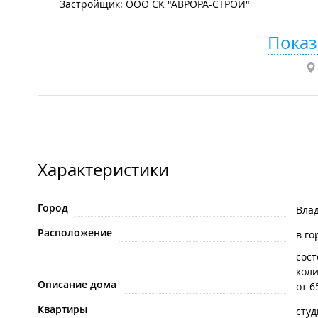
Застройщик: ООО СК "АВРОРА-СТРОЙ"
Показ
Характеристики
Город
Вла
Расположение
в го
сост
коли
Описание дома
от 6
Квартиры
сту