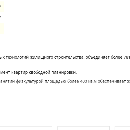
"
"
 технологий жилищного строительства, объединяет более 7811
имент квартир свободной планировки.
занятий физкультурой площадью более 400 кв.м обеспечивает 
вка личного автотранспорта осуществляется на огороженных па
и 2 этаж – автостоянка, 3 этаж – спорт-клуб, детский клуб и неж
анятий физкультурой.