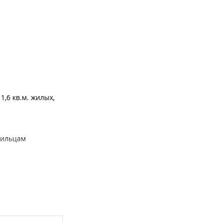
все 13 фото
,6 кв.м. жилых,
жильцам
рковочных местах,
все 13 фото
илые помещения; 14