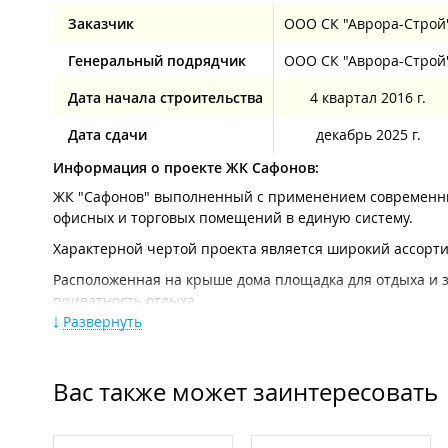
Заказчик
ООО СК "Аврора-Строй
Генеральный подрядчик
ООО СК "Аврора-Строй
Дата начала строительства
4 квартал 2016 г.
Дата сдачи
декабрь 2025 г.
Информация о проекте ЖК Сафонов:
Сентябрь 2023
ЖК "Сафонов" выполненный с применением современных
офисных и торговых помещений в единую систему.
Характерной чертой проекта является широкий ассорт
Расположенная на крыше дома площадка для отдыха и 
приватность отдыха.
Развернуть
Будет реализована концепция "двор без машин": парко
расположенных на первом и втором этаже жилого дома.
Август 2023
Описание ЖК Сафонов:
Вас также может заинтересовать
Количество этажей:
14 этажей: 10 жилых (с 4 по 13), 1 
этаж — площадка для отдыха взрослых, площадка для з