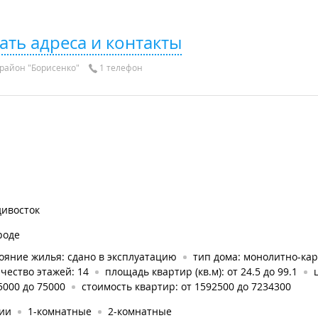
ать адреса и контакты
район "Борисенко"
1 телефон
дивосток
роде
ояние жилья: сдано в эксплуатацию
тип дома: монолитно-ка
чество этажей: 14
площадь квартир (кв.м): от 24.5 до 99.1
5000 до 75000
стоимость квартир: от 1592500 до 7234300
дии
1-комнатные
2-комнатные