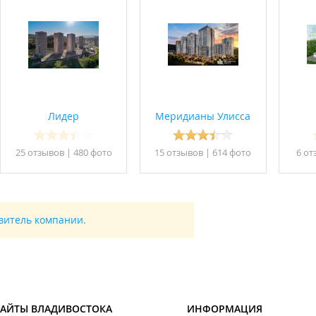
о-базальтовых стеновых блоков М50, толщиной 190мм., продукц
й фасад "КРАСПАН" из фиброцементных панелей и утеплителя.
логии теплосбережения, выполнено полное утепление дома по н
 оплату услуг по отоплению
ественный этаж,
водостоком,
ей,
Лидер
Меридианы Улисса
рский на 600 кг., лифты опускаются в парковочную зону,
школьного возраста,
25 отзывов
|
480 фото
15 отзывов
|
614 фото
6 от
н,
авитель компании.
ой воды,
ежкомнатных перегородок.
САЙТЫ ВЛАДИВОСТОКА
ИНФОРМАЦИЯ