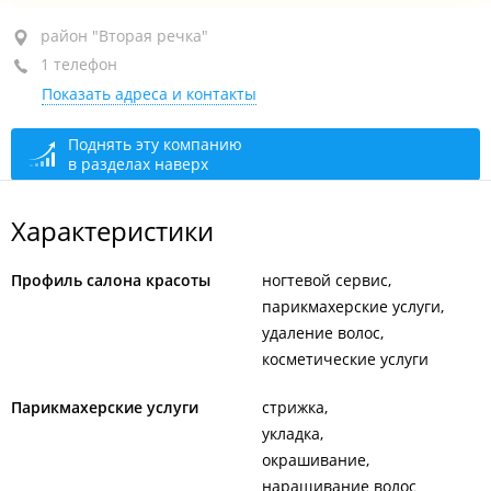
район "Вторая речка", ул. Чкалова, 24
район "Вторая речка"
1 телефон
1-й этаж
Показать адреса и контакты
+7 902 484-72-93
Летнее время
сегодня закрыто
Поднять эту компанию
в разделах наверх
Зимнее время
сегодня закрыто
Характеристики
Профиль салона красоты
ногтевой сервис
парикмахерские услуги
удаление волос
косметические услуги
Парикмахерские услуги
стрижка
укладка
окрашивание
наращивание волос