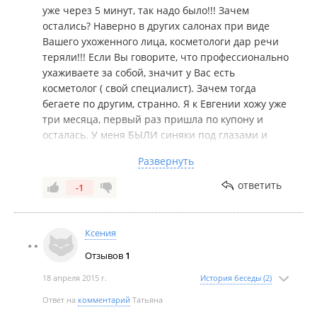
уже через 5 минут, так надо было!!! Зачем
хоть одна женщина, которая после всего сказанного
остались? Наверно в других салонах при виде
вообще захочет что-либо делать у этого
Вашего ухоженного лица, косметологи дар речи
специалиста. Из этого вывод: СОВЕТУЮ СТОРОНОЙ
теряли!!! Если Вы говорите, что профессионально
ОБХОДИТЬ КОСМЕТИЧЕСКИЙ КАБИНЕТ В ЭТОМ
ухаживаете за собой, значит у Вас есть
САЛОНЕ.
косметолог ( свой специалист). Зачем тогда
бегаете по другим, странно. Я к Евгении хожу уже
три месяца, первый раз пришла по купону и
осталась. У меня БЫЛИ синяки под глазами и
кожа не очень ухоженная, хотя я также как и Вы,
Развернуть
ухаживаю за собой. Бегала по городу в поисках
своего косметолога, Я ЕГО НАШЛА.
ответить
-1
ДЕВОЧКИ, РЕКОМЕНДУЮ ЕВГЕНИЮ, КАК
СПЕЦИАЛИСТА С БОЛЬШОЙ БУКВЫ. И ЕСЛИ ВЫ
УВИДИТЕ ПЛОХИЕ КОММЕНТАРИИ, СКОРЕЙ
Ксения
ВСЕГО ЭТО КОНКУРЕНТЫ ИЛИ ЗАВИСТНИКИ, А
Отзывов
1
МОЖЕТ ТЕ ЛЮДИ КОТОРЫЕ ВЕЧНО ВСЕМ НЕ
ДОВОЛЬНЫ!!!
18 апреля 2015 г.
История беседы (2)
Ответ на
комментарий
Татьяна