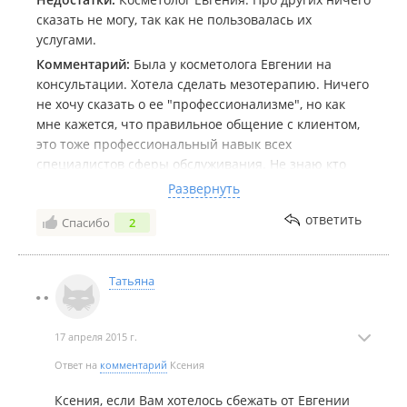
сказать не могу, так как не пользовалась их
услугами.
Комментарий:
Была у косметолога Евгении на
консультации. Хотела сделать мезотерапию. Ничего
не хочу сказать о ее "профессионализме", но как
мне кажется, что правильное общение с клиентом,
это тоже профессиональный навык всех
специалистов сферы обслуживания. Не знаю кто
здесь пишет восторженные отзывы в адрес этого
Развернуть
"специалиста" (есть предположение, что она сама),
ответить
Спасибо
2
но мне захотелось сбежать оттуда уже через 5 мин
разговора с ней. Не думаю, что кому-то очень
понравится слышать о себе, что он ужасно
Татьяна
выглядит, абсолютно не следит за собой и, более
того, выглядит гораздо старше своих лет. И это при
том, что я регулярно прохожу уходовые процедуры,
17 апреля 2015 г.
профессионально ухаживаю за кожей и в принципе
неплохо выгляжу (до похода в этот салон мне так
Ответ на
комментарий
Ксения
казалось и другие люди это подтверждали). Если это
Ксения, если Вам хотелось сбежать от Евгении
такой способ завлечь клиента, то вряд ли найдется