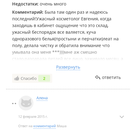
Недостатки:
очень много
Комментарий:
Была там один раз и надеюсь
последний!Ужасный косметолог Евгения, когда
заходишь в кабинет ощущение что это склад,
ужасный беспорядок все валяется, куча
одноразового белья(простыни и перчатки)леат на
полу, делала чистку и обратила внимание что
умывала она меня ***))))мне аж смешно
стало,разодрала петлей все лицо, заживало месяц, а
после залила пилингом от которого еще стало хуже
Развернуть
все! все делает быстро ,движения резкие ну не
ответить
Спасибо
2
расслабиться никак,кто был у хороших
профессионалов знают что все четко гладко и
нежно,ощущение что она не лицо мне чистит а
Алена
пятки,я была у многих косметологов по купону но
такое правда в первый раз, не советую никогда!
12 февраля 2015 г.
Ответ на
комментарий
Маша