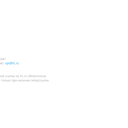
ния?
мо:
spr@VL.ru
лов
ссылка на VL.ru
обязательна.
 только при наличии гиперссылки.