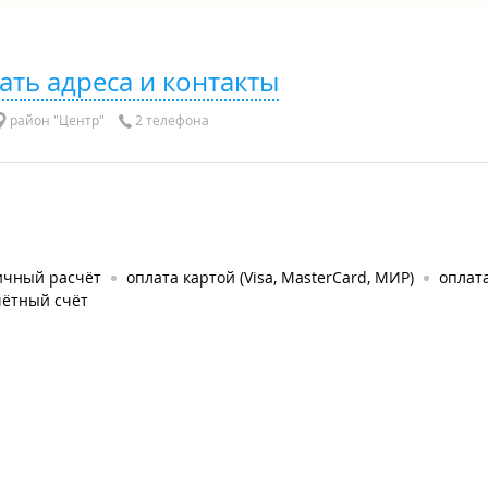
ать адреса и контакты
район "Центр"
2 телефона
ичный расчёт
оплата картой (Visa, MasterCard, МИР)
оплат
чётный счёт