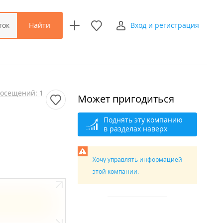
Найти
ток
Вход и регистрация
осещений: 1
Может пригодиться
Поднять эту компанию
в разделах наверх
Хочу управлять информацией
этой компании.