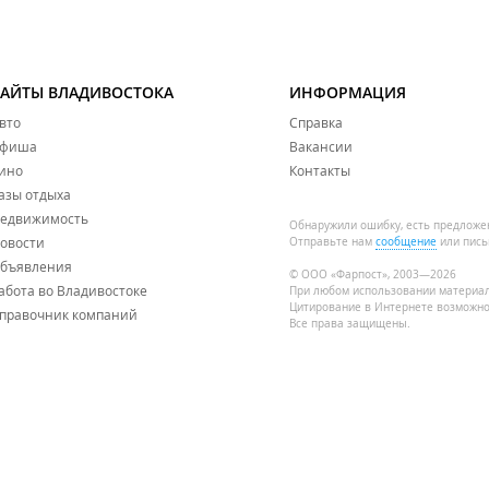
САЙТЫ ВЛАДИВОСТОКА
ИНФОРМАЦИЯ
вто
Справка
фиша
Вакансии
ино
Контакты
азы отдыха
едвижимость
Обнаружили ошибку, есть предложе
овости
Отправьте нам
сообщение
или пись
бъявления
© ООО «Фарпост», 2003—2026
абота во Владивостоке
При любом использовании материа
Цитирование в Интернете возможно
правочник компаний
Все права защищены.