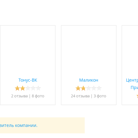
Тонус-ВК
Маликон
Цент
Пр
2 отзывa
|
8 фото
24 отзывa
|
3 фото
авитель компании.