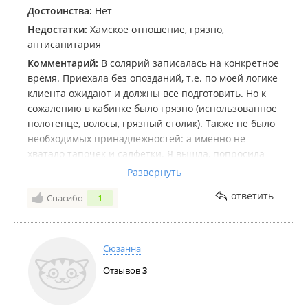
Достоинства:
Нет
Недостатки:
Хамское отношение, грязно,
антисанитария
Комментарий:
В солярий записалась на конкретное
время. Приехала без опозданий, т.е. по моей логике
клиента ожидают и должны все подготовить. Но к
сожалению в кабинке было грязно (использованное
полотенце, волосы, грязный столик). Также не было
необходимых принадлежностей: а именно не
хватало тапочек и салфетки. Я вышла, попросила
девушку администратора объяснить, как такое
Развернуть
произошло. На что мне ответили «ну так бывает» и
ответить
Спасибо
1
начали при мне убираться и обрабатывать
солярий!!! Принести свои извинения за
доставленные неудобства она даже не попыталась.
Девушка вела себя очень хамовито, будто я к ней
Сюзанна
домой пришла позагорать.
Отзывов
3
Не советую тратить своё время и деньги на данную
студию.