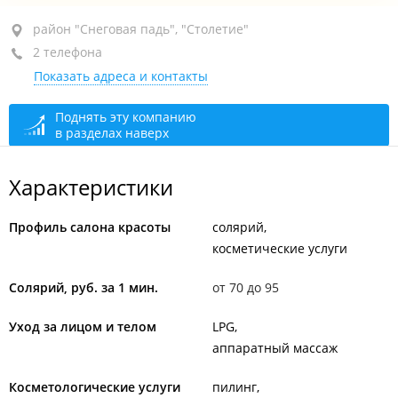
район "Снеговая падь", ул. Адмирала Горшкова, 24
район "Снеговая падь", "Столетие"
2 телефона
+7 991 497-89-01
Показать адреса и контакты
открыто: 10:00–22:00
Поднять эту компанию
в разделах наверх
Характеристики
Профиль салона красоты
солярий
косметические услуги
Солярий, руб. за 1 мин.
от 70 до 95
Уход за лицом и телом
LPG
аппаратный массаж
Косметологические услуги
пилинг