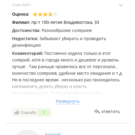
5 мая 2020 г.
Оценка:
Филиал:
пр-т 100-летия Владивостока, 33
Достоинства:
Разнообразие соляриев
Недостатки:
Забывают убирать и проводить
дезинфекцию
Комментарий:
Постоянно ходила только в этот
солярий, хотя в городе много и дешевле и уровень
лучше . Там раньше нравилось все от персонала ,
количество соляриев, удобное место ожидания и т.д.
Но в последнее время , несколько раз приходилось
напоминать делать уборку и класть
принадлежности . В последний раз на мое
высказывание о недовольстве , что не было чистого
Развернуть
полотенца и стикеров, а соответственно и не
ответить
Спасибо
1
протирался сам солярий дез. средством, админ
признала что забыла, хотя не было вообще ни кого
кроме меня а так же не извинилась .После этого не
хожу и ни кому не советую , кому действительно не
Евгений