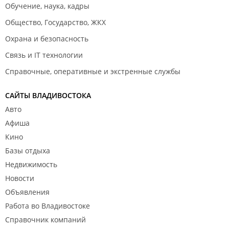
Обучение, наука, кадры
класс", "Смотри не перезагорай" (взяла 4 минуты),
Общество, Государство, ЖКХ
очень неприятно было, сразу ощущение, что здесь
не рады гостям. Уж не знаю, кто это был,
Охрана и безопасность
учредители, владельцы, мужья администраторов
Связь и IT технологии
или клиенток, осадок остался неприятный,
возвращаться не хотелось. Но с таким графиком
Справочные, оперативные и экстренные службы
работы солярий у нас один, да и удобно по пути.
Решила сходить еще раз, подъехала и первым
САЙТЫ ВЛАДИВОСТОКА
делом заглянула - стоят ли эти мужики опять?
Авто
Пронесло, никого не было. Зашла, спокойно
Афиша
расплатилась и позагорала.
Кино
Про администратора, действительно, не очень
Базы отдыха
разговорчивая девушка, консультацию нужно
Недвижимость
вытягивать, сама наводящие вопросы не задает,
Новости
поэтому новичкам будет сложновато
коммуницировать. В целом все ОК. Рекомендую.
Объявления
Работа во Владивостоке
Справочник компаний