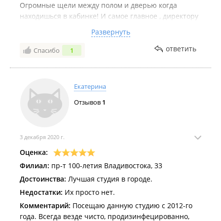
Огромные щели между полом и дверью когда
находишься в кабинке! И самое главное , директору
студии нужно поменять стекло в горизонтальном
Развернуть
солярии , на котором лежишь , такое долгое время ,
я уже лет 8-9 хожу в студию переодически и там все
ответить
Спасибо
1
так же , трудно сменить это стекло !? А так студия
хорошая конечно . Диваны наконец то поменяли , а
то кожаные такие тоже обшарпанные были что
Екатерина
позор полный !!! Так что руководство возьмите на
Отзывов
1
заметку ☝🏼
3 декабря 2020 г.
Оценка:
Филиал:
пр-т 100-летия Владивостока, 33
Достоинства:
Лучшая студия в городе.
Недостатки:
Их просто нет.
Комментарий:
Посещаю данную студию с 2012-го
года. Всегда везде чисто, продизинфецированно,