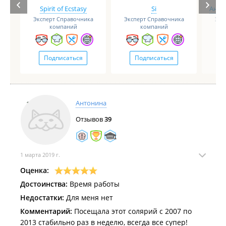
Spirit of Ecstasy
Si
Анге
Эксперт Справочника
Эксперт Справочника
Экс
компаний
компаний
Подписаться
Подписаться
Антонина
Отзывов
39
1 марта 2019 г.
Оценка:
Достоинства:
Время работы
Недостатки:
Для меня нет
Комментарий:
Посещала этот солярий с 2007 по
2013 стабильно раз в неделю, всегда все супер!