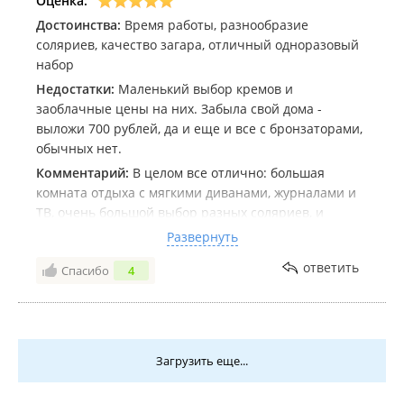
Оценка:
Достоинства:
Время работы, разнообразие
соляриев, качество загара, отличный одноразовый
набор
Недостатки:
Маленький выбор кремов и
заоблачные цены на них. Забыла свой дома -
выложи 700 рублей, да и еще и все с бронзаторами,
обычных нет.
Комментарий:
В целом все отлично: большая
комната отдыха с мягкими диванами, журналами и
ТВ, очень большой выбор разных соляриев, и
вертикальные, и горизонтальные, и для
Развернуть
шоколадного загара, и для карамельного, в общем,
ответить
Спасибо
4
рай для любителей загара.
После каждого клиента администратор проводит
уборку и кладет новый гигиенический набор, в
котором есть шапочка, стикини, одноразовые
Загрузить еще...
тапочки, салфетка.