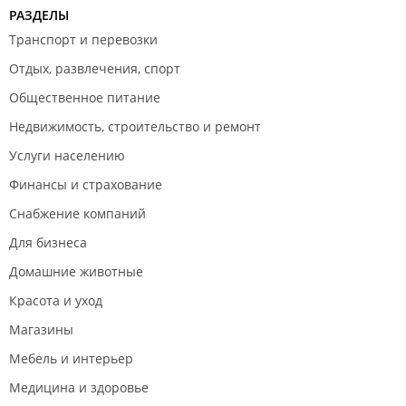
Отдельно о комнатах с соляриями: они просторные
РАЗДЕЛЫ
и прохладные, есть большие зеркала с лампочками,
Транспорт и перевозки
кресло и столик, на котором всегда стоит молочко
для снятия макияжа, ватные диски и палочки, также
Отдых, развлечения, спорт
всегда есть очки. Очень понравилось, что в этих
Общественное питание
комнатах не чувствуешь себя как в чулане, большая
Недвижимость, строительство и ремонт
редкость!
Услуги населению
Удивило, что даже в ночное время (хожу после зала,
Финансы и страхование
около 12 ночи) в солярии очередь! Делаю вывод,
что клиентов много, а значит, качество загара
Снабжение компаний
устраивает всех, не только меня.
Для бизнеса
Звезды снимать не стала, но есть недочеты. Первый
Домашние животные
раз, когда пришла, опешила от того, что в дверях
Красота и уход
стояли 2 мужчин, совсем не похожих на охранников,
еле прошла сквозь них. Растерянная подошла к
Магазины
администратору (может не во время пришла?..:)) ,
Мебель и интерьер
мол, я у вас впервые, посоветуйте что-то и т.д. Эти
мужчины стали отпускать какие-то плоские шуточки
Медицина и здоровье
в мой адрес, что-то вроде "Первый раз, в первый