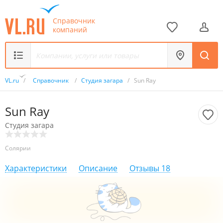
Справочник
компаний
VL.ru
/
Справочник
/
Студия загара
/
Sun Ray
Sun Ray
Студия загара
Солярии
Характеристики
Описание
Отзывы
18