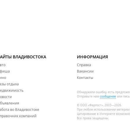
САЙТЫ ВЛАДИВОСТОКА
ИНФОРМАЦИЯ
вто
Справка
фиша
Вакансии
ино
Контакты
азы отдыха
едвижимость
Обнаружили ошибку, есть предложе
овости
Отправьте нам
сообщение
или пись
бъявления
© ООО «Фарпост», 2003—2026
абота во Владивостоке
При любом использовании материа
Цитирование в Интернете возможно
правочник компаний
Все права защищены.