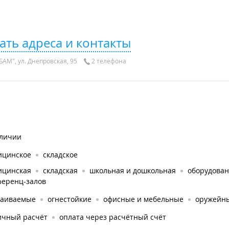
ать адреса и контакты
БАМ", ул. Днепровская, 95
2 телефона
аличии
ицинское
складское
ицинская
складская
школьная и дошкольная
оборудован
ференц-залов
раиваемые
огнестойкие
офисные и мебельные
оружейн
ичный расчёт
оплата через расчётный счёт