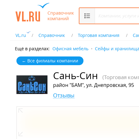
Справочник
компаний
VL.ru
Справочник
Торговая компания
Са
Ещё в разделах:
Офисная мебель
Сейфы и хранилищ
← Все филиалы компании
Сань-Син
(Торговая ком
район "БАМ", ул. Днепровская, 95
Отзывы