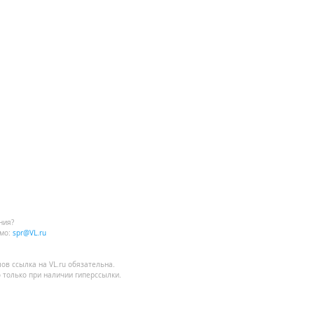
ния?
мо:
spr@VL.ru
лов
ссылка на VL.ru
обязательна.
 только при наличии гиперссылки.