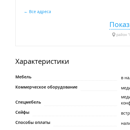
Все адреса
Показ
район "
Характеристики
Мебель
в н
Коммерческое оборудование
мед
мед
Спецмебель
кон
Сейфы
вст
Способы оплаты
нал