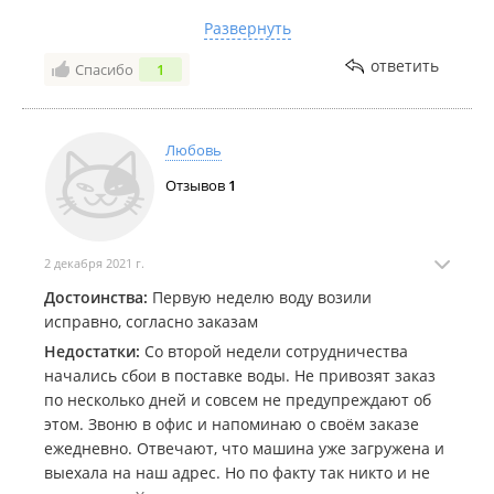
12 лет я привыкла к этой воде, покупать
Развернуть
пятилитровки и заполнять куллер не выгодно и
дороже, я травмированная не могу носить
ответить
Спасибо
1
пятилитровку в руках из магазина домой. Очень
расстроена, нравилась эта компания.
Комментарий:
Тел. 8-9241219897
Любовь
Отзывов
1
2 декабря 2021 г.
Достоинства:
Первую неделю воду возили
исправно, согласно заказам
Недостатки:
Со второй недели сотрудничества
начались сбои в поставке воды. Не привозят заказ
по несколько дней и совсем не предупреждают об
этом. Звоню в офис и напоминаю о своём заказе
ежедневно. Отвечают, что машина уже загружена и
выехала на наш адрес. Но по факту так никто и не