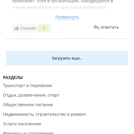
приезжает. Хотя в организацию, находящуюся в
нашем жилом доме сегодня заказ привозили,
видела отгрузку из окна. Позвонила в офис
Развернуть
повторно, сказали: «Ожидайте, сегодня привезём».
Никто не приехал. Безответственное отношение к
ответить
Спасибо
1
клиентам. На этой неделе оправдываются
снегопадом. А на прошлой что было? Дома
маленький ребёнок. Наличие чистой воды крайне
важно! Совести нет.
Загрузить еще...
РАЗДЕЛЫ
Транспорт и перевозки
Отдых, развлечения, спорт
Общественное питание
Недвижимость, строительство и ремонт
Услуги населению
Финансы и страхование