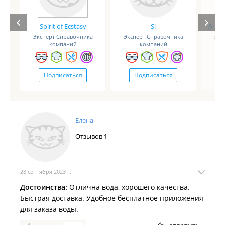
Spirit of Ecstasy
Si
Анге
Эксперт Справочника
Эксперт Справочника
Экс
компаний
компаний
Подписаться
Подписаться
Елена
Отзывов
1
28 сентября 2023 г.
Достоинства:
Отлична вода, хорошего качества.
Быстрая доставка. Удобное бесплатное приложения
для заказа воды.