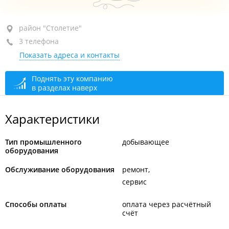
район "Столетие", пр-т 100-летия Владивостока, 103
район "Столетие"
3 телефона
оф. 206
Показать адреса и контакты
+7 (423) 272-83-27
+7 914 702-83-27
Поднять эту компанию
в разделах наверх
открыто: 09:00–18:00
Характеристики
Тип промышленного
добывающее
оборудования
Обслуживание оборудования
ремонт
сервис
Способы оплаты
оплата через расчётный
счёт