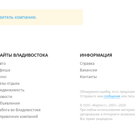
авитель компании.
САЙТЫ ВЛАДИВОСТОКА
ИНФОРМАЦИЯ
вто
Справка
фиша
Вакансии
ино
Контакты
азы отдыха
едвижимость
Обнаружили ошибку, есть предложе
овости
Отправьте нам
сообщение
или пись
бъявления
© ООО «Фарпост», 2003—2026
абота во Владивостоке
При любом использовании материа
Цитирование в Интернете возможно
правочник компаний
Все права защищены.