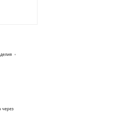
зделия
а через