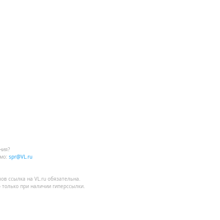
ния?
мо:
spr@VL.ru
лов
ссылка на VL.ru
обязательна.
 только при наличии гиперссылки.