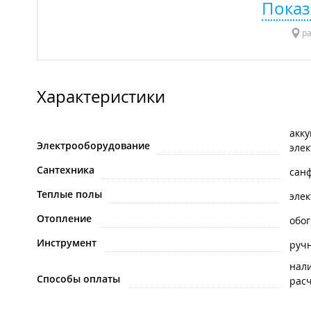
Показ
ра
Характеристики
акк
Электрооборудование
эле
Сантехника
сан
Теплые полы
эле
Отопление
обо
Инструмент
руч
нал
Способы оплаты
рас