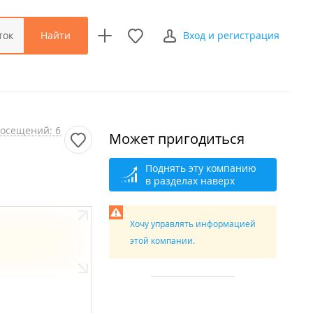
Найти
ток
Вход и регистрация
осещений: 6
Может пригодиться
Поднять эту компанию
в разделах наверх
Хочу управлять информацией
этой компании.