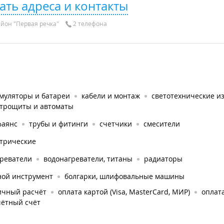
ать адреса и контакты
йон "Первая речка"
2 телефона
умуляторы и батареи
кабели и монтаж
светотехнические и
ктрощиты и автоматы
фаянс
трубы и фитинги
счетчики
смесители
ктрические
греватели
водонагреватели, титаны
радиаторы
ной инструмент
болгарки, шлифовальные машины
ичный расчёт
оплата картой (Visa, MasterCard, МИР)
оплат
чётный счёт