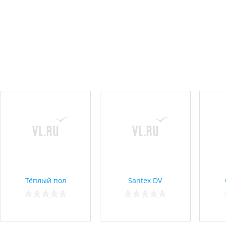
Тёплый пол
Santex DV