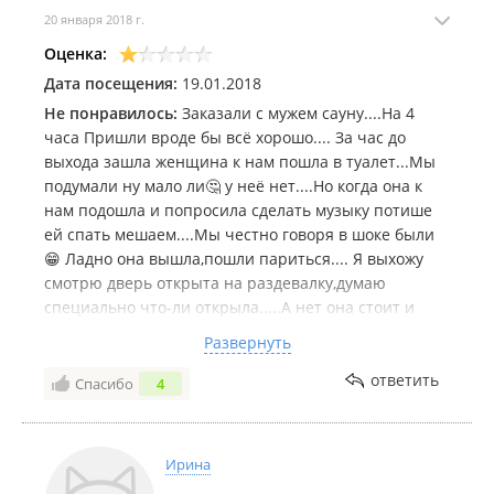
20 января 2018 г.
Оценка:
Дата посещения:
19.01.2018
Не понравилось:
Заказали с мужем сауну....На 4
часа Пришли вроде бы всё хорошо.... За час до
выхода зашла женщина к нам пошла в туалет...Мы
подумали ну мало ли🤔 у неё нет....Но когда она к
нам подошла и попросила сделать музыку потише
ей спать мешаем....Мы честно говоря в шоке были
😁 Ладно она вышла,пошли париться.... Я выхожу
смотрю дверь открыта на раздевалку,думаю
специально что-ли открыла.....А нет она стоит и
моет посуду 😂😂 Я сделала ей замечания,что к нам
Развернуть
без нашего разрешение входить нельзя....А если бы
я была раздетая или мой муж....На что она мне
ответить
Спасибо
4
сказала ....Мне надо посуду помыть и на вас я не
смотрю.....Я вообще в шоке..... Сколько раз были там
и с друзьями и одни, но такой наглости я не видела
Ирина
ещё... Вообщем если в смене будет эта узбечка