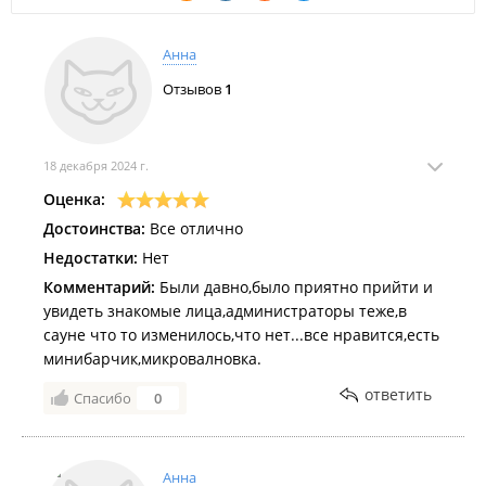
Анна
Отзывов
1
18 декабря 2024 г.
Оценка:
Достоинства:
Все отлично
Недостатки:
Нет
Комментарий:
Были давно,было приятно прийти и
увидеть знакомые лица,администраторы теже,в
сауне что то изменилось,что нет...все нравится,есть
минибарчик,микровалновка.
ответить
Спасибо
0
Анна