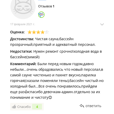
Отзывов
1
17 февраля 2021 г.
Оценка:
Достоинства:
Чистая сауна,бассейн
прозрачный,приятный и адекватный персонал.
Недостатки:
Нужен ремонт срочно!холодная вода в
бассейне(зимой)
Комментарий:
Были перед новым годом,давно
небыли...очень обрадовались что новый персолал,в
самой сауне чистенько и пахнет вкусно,парилка
горячая(сказали поменяли тены),бассейн чистый-но
холодный был...Все очень понравилось,прийдем
еще раз👍спасибо девочкам-админ.отдельно за их
понимание и чистоту😊
ответить
Спасибо
4