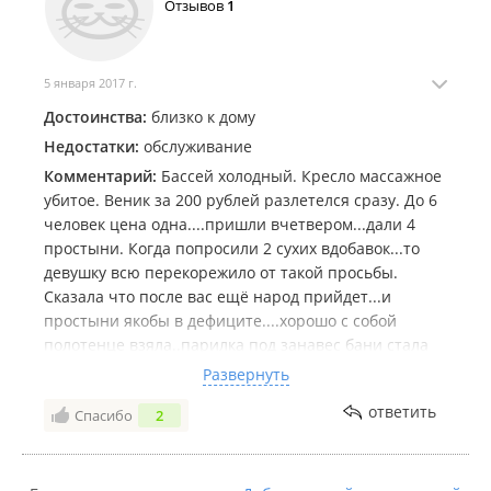
Отзывов
1
больше туда ни нагой
5 января 2017 г.
Достоинства:
близко к дому
Недостатки:
обслуживание
Комментарий:
Бассей холодный. Кресло массажное
убитое. Веник за 200 рублей разлетелся сразу. До 6
человек цена одна....пришли вчетвером...дали 4
простыни. Когда попросили 2 сухих вдобавок...то
девушку всю перекорежило от такой просьбы.
Сказала что после вас ещё народ прийдет...и
простыни якобы в дефиците....хорошо с собой
полотенце взяла..парилка под занавес бани стала
терять температуру и администратор спрашивала
Развернуть
нас не оставляем ли мы дверь открытой...короче
ответить
Спасибо
2
больше не пойдём ....виноваты во всем посетители