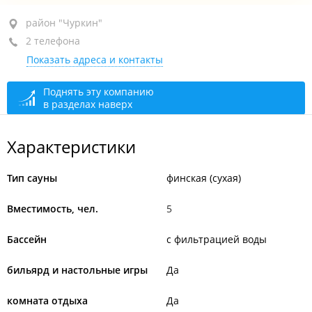
район "Чуркин", ул. Калинина, 130
район "Чуркин"
2 телефона
+7 (423) 280-34-70
Показать адреса и контакты
+7 967 958-34-70
круглосуточно
Поднять эту компанию
в разделах наверх
Характеристики
Тип сауны
финская (сухая)
Вместимость, чел.
5
Бассейн
с фильтрацией воды
бильярд и настольные игры
Да
комната отдыха
Да