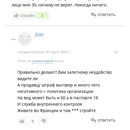
предложений". Самое смешное, что в книге жалоб и
лицо мне 30, ничему не верят. Никогда ничего.
предложений я увидел предыдущую запись от
ответить
покупателя, который точно так же как и я был
Спасибо
2
возмущён хамским поведением ст. пр Юлия!!!! Мне
просто не понятно, являясь крупной сетью и
клиентоориентированой крупнейшей компанией,
Деда
почему такое наплевательскому отношение к нам-
Вашим покупателям, людям приносящим деньги?!!!
отредактировано 30 марта 2026 г.
СО стороны собственника и Ответственных
сотрудников компании!!! Для себя решил-больше Тт
Ответ на
комментарий
Антон
Уссурийск Чичерина 137 я буду игнорировать,
соответственно совершать покупки в данном
Правильно делают! Вам залетному неудобство
магазине. Это будет лучший мой ответ на хамство,
видите ли
невежество, хабальтва со стороны персонала, а
А продавцу штраф выговор и много чего
недополученная прибыль (я не один возмущён
негативного + политика организации
поведением сотрудников) рано или поздно
На вид может быть и 60 а в паспорте 18
закроется.
И служба внутреннего контроля
Живите во Франции и там *** стройте
ответить
0