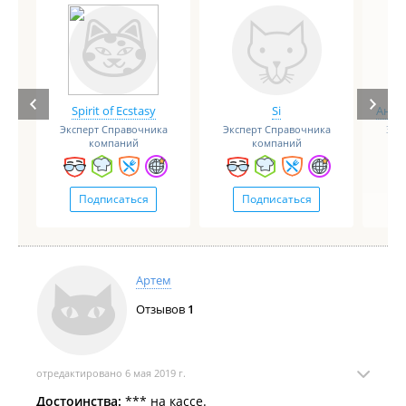
Spirit of Ecstasy
Si
Анге
Эксперт Справочника
Эксперт Справочника
Экс
компаний
компаний
Подписаться
Подписаться
Артем
Отзывов
1
отредактировано 6 мая 2019 г.
Достоинства:
*** на кассе.