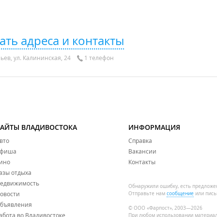
ать адреса и контакты
ьев, ул. Калининская, 24
1 телефон
САЙТЫ ВЛАДИВОСТОКА
ИНФОРМАЦИЯ
вто
Справка
фиша
Вакансии
ино
Контакты
азы отдыха
едвижимость
Обнаружили ошибку, есть предложе
овости
Отправьте нам
сообщение
или пись
бъявления
© ООО «Фарпост», 2003—2026
абота во Владивостоке
При любом использовании материа