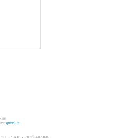
ния?
мо:
spr@VL.ru
лов
ссылка на VL.ru
обязательна.