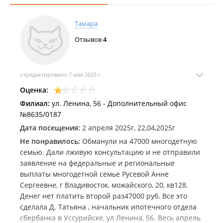
В последние годы Сбербанк существенно расширил свое
международное присутствие. Помимо стран СНГ (Казахстан,
Тамара
Украина и Беларусь), Сбербанк представлен в девяти
странах Центральной и Восточной Европы (Sberbank Europe
Отзывов
4
AG, бывший VBI) и в Турции (DenizBank). Сбербанк России
также имеет представительства в Германии и Китае, филиал
в Индии, управляет Sberbank Switzerland AG. В 2013 году
отредактировано 7 мая 2025 г.
состоялся официальный запуск бренда Сбербанка в Европе.
Оценка:
В 2013 году Сбербанк занял 63 место в рейтинге самых
Филиал:
ул. Ленина, 56 - Дополнительный офис
дорогих мировых брендов, опубликованном консалтинговой
№8635/0187
компанией Brand Finance. Стоимость бренда Сбербанка
Дата посещения:
2 апреля 2025г, 22,04,2025г
оценена в $14,16 млрд., за год она выросла почти на $3,4
млрд.
Не понравилось:
Обманули на 47000 многодетную
семью. Дали лживую консультацию и не отправили
ПАО "Сбербанк".
заявление на федеральные и региональные
Список банкоматов.
выплаты многодетной семье Русевой Анне
Сергеевне, г Владивосток, можайского, 20, кв128.
Денег нет платить второй раз47000 руб. Все это
сделала Д. Татьяна , начальник ипотечного отдела
сбербанка в Уссурийске, ул Ленина, 56. Весь апрель