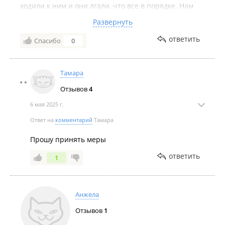
ходили к ним и они лгали, что все в порядке. Нам
обращаться в суд? Мать Анны Русева ТА. Анна с
Развернуть
грудным дитем на лечении. Ребенок глубоко не
доношенный. Лечит не на что, обобрала нас Д. до
ответить
Спасибо
0
нитки.
Тамара
Отзывов
4
6 мая 2025 г.
Ответ на
комментарий
Тамара
Прошу принять меры
ответить
1
Анжела
Отзывов
1