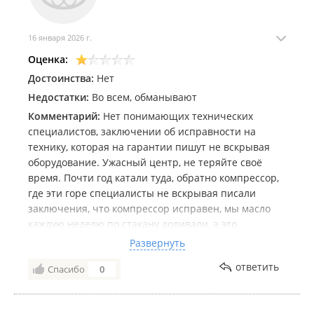
Также сервисный центр предоставляет услуги по ремонту и
техническому обслуживанию электроинструмента,
16 января 2026 г.
электрооборудования и бензоинструмента всех марок.
Оценка:
Авторизованный сервисный центр по ремонту сварочных
Достоинства:
Нет
аппаратов и оборудования торговых марок:
Недостатки:
Во всем, обманывают
ESAB;
Комментарий:
Нет понимающих технических
Fubag;
специалистов, заключении об исправности на
Сварог;
технику, которая на гарантии пишут не вскрывая
Rilon;
Профи;
оборудование. Ужасный центр, не теряйте своё
ПТК.
время. Почти год катали туда, обратно компрессор,
где эти горе специалисты не вскрывая писали
Сервисный центр "Эдельвейс" - это быстрый и
заключения, что компрессор исправен, мы масло
профессиональный ремонт оборудования, выполненный
каждую неделю по стакану доливали, а это
качественно и в оговоренные сроки, оригинальные
оказывается норма в их понимании, пока не увезли
запасные части, гарантия на ремонтные работы,
Развернуть
в нормальный центр шатун, где хорошие
возможность проверить аппарат в присутствии заказчика,
ответить
Спасибо
0
специалисты, сразу выявили заводской брак,
удобное расположение, бесплатная парковка возле
трещина в двигателе. И молодой приемщик с
сервисного центра, возможность помочь выгрузить тяжёлую
хвостиком, он же мастер в этом сервисе,
технику.