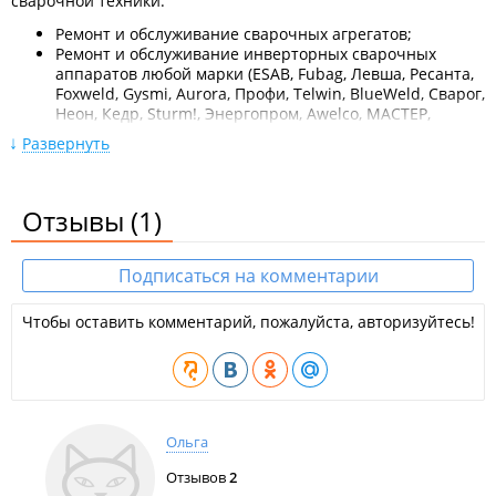
сварочной техники:
Ремонт и обслуживание сварочных агрегатов;
Ремонт и обслуживание инверторных сварочных
аппаратов любой марки (ESAB, Fubag, Левша, Ресанта,
Foxweld, Gysmi, Aurora, Профи, Telwin, BlueWeld, Сварог,
Неон, Кедр, Sturm!, Энергопром, Awelco, МАСТЕР,
Telwin, ФЕБ, Blueweld Prestige, Odnultech, Wester, Gama,
Развернуть
ARC, ПДГ, Протон, Motoweld, Тритон, ERGUS, FORMULA,
Дуга, TechnoWeld, Tecnica, ONDULIX, AIKEN WELD, EPS
Vulcan, Genera, Fidaty, FIMER, Русич, Gysmy, Hitachi,
Отзывы
Redius, Rilon, Корсар, Brima, Invertor, Linkor, Unitor,
(1)
Cebora, Evospark, Форсаж, Сталкер, ЭлектроИнтел
NEON, ВД, ТДМ, Lincoln, Феникс МИСУ, TopMachine,
Merkle, Питон, Циклон, KUHTREIBER, Origo, HELPER
Подписаться на комментарии
EURO, Mitech, Starke, DECA, WECO DISCOVERY,
TransPocket, Корунд и многие другие);
Чтобы оставить комментарий, пожалуйста, авторизуйтесь!
Ремонт и обслуживание сварочных аппаратов MMA
(ручная дуговая сварка);
Ремонт и обслуживание сварочных аппаратов TIG
(аргонно-дуговая сварка);
Ремонт и обслуживание сварочных аппаратов
MIG/MAG (полуавтоматическая сварка);
Ольга
Ремонт и обслуживание резаков;
Ремонт и обслуживание горелок;
Отзывов
2
Ремонт и обслуживание углекислотной сварки.