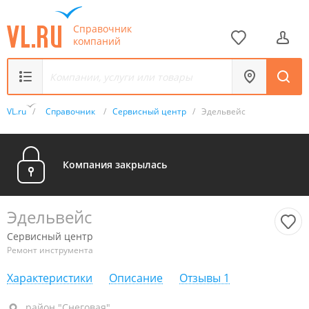
Справочник
компаний
VL.ru
/
Справочник
/
Сервисный центр
/
Эдельвейс
Компания закрылась
Эдельвейс
Сервисный центр
Ремонт инструмента
Характеристики
Описание
Отзывы
1
район "Снеговая", ул. Снеговая, 13
район "Снеговая"