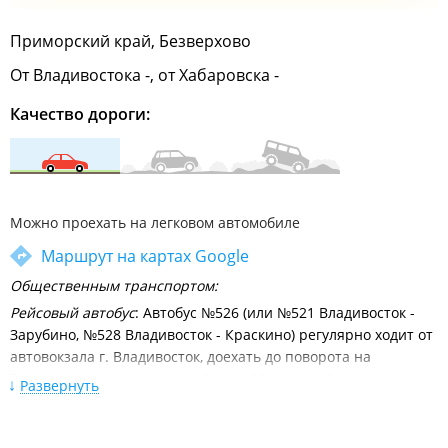
Приморский край, Безверхово
От Владивостока -, от Хабаровска -
Качество дороги:
Можно проехать на легковом автомобиле
Маршрут на картах Google
Общественным транспортом:
Рейсовый автобус
: Автобус №526 (или №521 Владивосток -
Зарубино, №528 Владивосток - Краскино) регулярно ходит от
автовокзала г. Владивосток, доехать до поворота на
Безверхово (время в пути - 3 часа 30 минут). Далее на такси.
Развернуть
Расписание движения междугородних автобусов от
автовокзала Владивосток