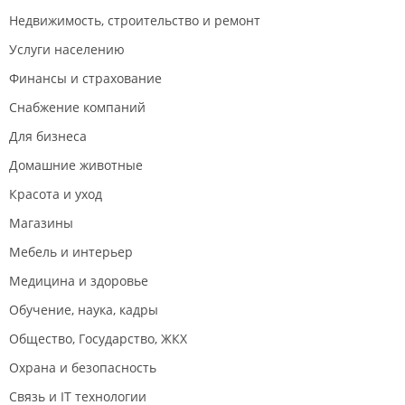
Часть 3. Инфраструктура. Море. Магазины.
Недвижимость, строительство и ремонт
Развлечения.
Услуги населению
До моря от домиков идти по пыльной грунтовке
минут около пяти. Без детей быстрее, если с
Финансы и страхование
коляской, то не особо удобно, так как спуск и подъем
Снабжение компаний
не особо доставляют комфорт.
Деревенский пляж довольно грязный. Стекло,
Для бизнеса
окурки, мусор. Урн не замечено. Само море песок с
Домашние животные
камнями. Есть водоросли. Купаться можно. Рядом
есть прокат сапов и лодок. Покатушки на банане,
Красота и уход
водном мото и что то еще. Морские экскурсии и
Магазины
рыбалка.
Бухта Табунная просто грязь, запустили ужасно. В
Мебель и интерьер
сторону Нарвы есть где отдохнуть, но нужен 4вд и
Медицина и здоровье
особо в песок лезть не стоит.
Магазины. Они недалеко. Идти в горку очень
Обучение, наука, кадры
помогает для кардио. Выбор довольно небольшой.
Общество, Государство, ЖКХ
Хлеб к примеру надо успеть купить иначе ждать
Охрана и безопасность
когда привезут снова. Так же сигареты и разливное
пиво. Овощи так же не всегда в хорошем состоянии.
Связь и IT технологии