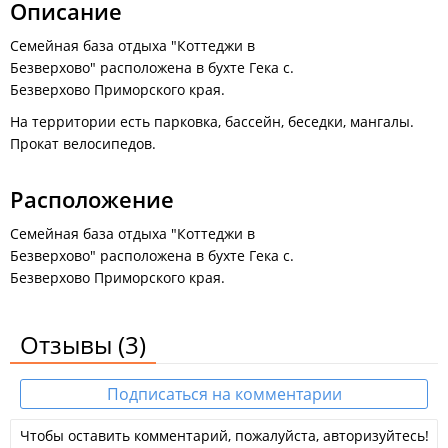
Описание
На собственном автомобиле:
По трассе М60 Владивосток-Хабаровск до поворота на
Семейная база отдыха "Коттеджи в
Раздольное, затем по главной дороге поселка до поворота
Безверхово" расположена в бухте Гека с.
налево на мост (на указателе отмечено: "Хасан - налево").
Безверхово Приморского края.
Затем 89 км по основной дороге до поворота на Безверхово
(большой синий указатель). Далее по хорошей грунтовке 16
На территории есть парковка, бассейн, беседки, мангалы.
км до с. Безверхово.
Прокат велосипедов.
Расположение
Семейная база отдыха "Коттеджи в
Безверхово" расположена в бухте Гека с.
Безверхово Приморского края.
Отзывы
(3)
Подписаться на комментарии
Чтобы оставить комментарий, пожалуйста, авторизуйтесь!