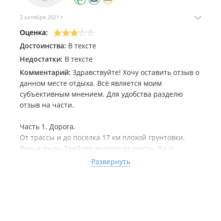
2 октября 2021 г.
Оценка:
Достоинства:
В тексте
Недостатки:
В тексте
Комментарий:
Здравствуйте! Хочу оставить отзыв о
данном месте отдыха. Всё является моим
субъективным мнением. Для удобства разделю
отзыв на части.
Часть 1. Дорога.
От трассы и до поселка 17 км плохой грунтовки.
Ямы и пыль. Грейдер видимо редкость. Да и
местные говорят что дорога уже года три
Развернуть
содержится в плохом состоянии. Проехать можно на
всём. В самом Безверхово так же ямы. Асфальт и
грунтовка. Кстати большинство местных летают по
этим грунтовкам оставляя в пыли пешеходов.
Итог дорога на три с минусом.