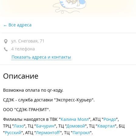
Все адреса
ул. Снеговая, 71
4 телефона
Показать адреса и контакты
Описание
Возможна оплата по qr-коду.
СДЭК - служба доставки "Экспресс-Курьер".
ООО "СДЭК-ТРАНЗИТ".
Филиалы находятся в ТВК "
Калина Молл
", АТЦ "
Рондо
",
ТРЦ "
Лазо
", ТЦ "
Бачурин
", ТЦ "
Домовой
", ТЦ "
Квартал
", БЦ
"
Русский
", АТЦ "
Лермонтоff
", ТЦ "
Патрокл
".