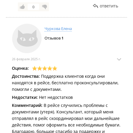
Нас рекомендуют партнерам, друзьям, знакомым!
ответить
0
Спасибо за обращение, сотрудничество и
доверие к нашей компании!
Всегда с Вами, с уважением "SEA WAVE CREWING"
Чуркова Елена
/ "МОРСКАЯ ВОЛНА".
Отзывов
1
26 февраля 2025 г.
Оценка:
Достоинства:
Поддержка клиентов когда они
находятся в рейсе, бесплатно проконсультировали,
помогли с документами.
Недостатки:
Нет недостатков
Комментарий:
В рейсе случились проблемы с
документами (утеря). Консультант, который меня
отправлял в рейс скоординировал мои дальнейшие
действия, помог оформить все необходимые бумаги.
Благодарю, большое спасибо за поддержку и