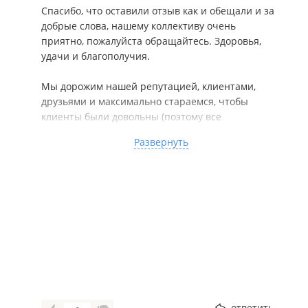
Спасибо, что оставили отзыв как и обещали и за
добрые слова, нашему коллективу очень
приятно, пожалуйста обращайтесь. Здоровья,
удачи и благополучия.
Мы дорожим нашей репутацией, клиентами,
друзьями и максимально стараемся, чтобы
клиенты были довольны (поэтому все
соответствует рекламе и текстам и словам,
Развернуть
обещаниям) и т.д...
---------------------------------------------------------------------
------
В составе лидирующих морских компаний с 2002
года
Мы работаем для вас и рекомендуем обращаться
к квалифицированным специалистам!
Индивидуальный подход к каждому клиенту,
выгодные условия для сотрудничества!
Оперативно, официально, конфиденциально!
Нас рекомендуют партнерам, друзьям, знакомым!
ответить