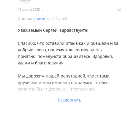
13 марта 2025 г.
Ответ на
комментарий
Сергей
Уважаемый Сергей, здравствуйте!
Спасибо, что оставили отзыв как и обещали и за
добрые слова, нашему коллективу очень
приятно, пожалуйста обращайтесь. Здоровья,
удачи и благополучия.
Мы дорожим нашей репутацией, клиентами,
друзьями и максимально стараемся, чтобы
клиенты были довольны (поэтому все
соответствует рекламе и текстам и словам,
Развернуть
обещаниям) и т.д...
---------------------------------------------------------------------
------
В составе лидирующих морских компаний с 2002
года