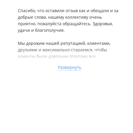
Спасибо, что оставили отзыв как и обещали и за
добрые слова, нашему коллективу очень
приятно, пожалуйста обращайтесь. Здоровья,
удачи и благополучия.
Мы дорожим нашей репутацией, клиентами,
друзьями и максимально стараемся, чтобы
клиенты были довольны (поэтому все
соответствует рекламе и текстам и словам,
Развернуть
обещаниям) и т.д...
---------------------------------------------------------------------
------
В составе лидирующих морских компаний с 2002
года
Мы работаем для вас и рекомендуем обращаться
к квалифицированным специалистам!
Индивидуальный подход к каждому клиенту,
выгодные условия для сотрудничества!
Оперативно, официально, конфиденциально!