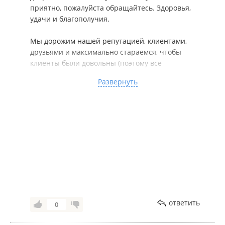
приятно, пожалуйста обращайтесь. Здоровья,
удачи и благополучия.
Мы дорожим нашей репутацией, клиентами,
друзьями и максимально стараемся, чтобы
клиенты были довольны (поэтому все
соответствует рекламе и текстам и словам,
Развернуть
обещаниям) и т.д...
---------------------------------------------------------------------
------
В составе лидирующих морских компаний с 2002
года
Мы работаем для вас и рекомендуем обращаться
к квалифицированным специалистам!
Индивидуальный подход к каждому клиенту,
выгодные условия для сотрудничества!
Оперативно, официально, конфиденциально!
Нас рекомендуют партнерам, друзьям, знакомым!
ответить
0
Спасибо за обращение, сотрудничество и
доверие к нашей компании!