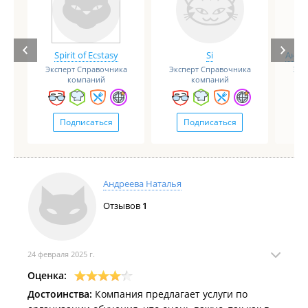
Spirit of Ecstasy
Si
Анге
Эксперт Справочника
Эксперт Справочника
Экс
компаний
компаний
Подписаться
Подписаться
Андреева Наталья
Отзывов
1
24 февраля 2025 г.
Оценка:
Достоинства:
Компания предлагает услуги по