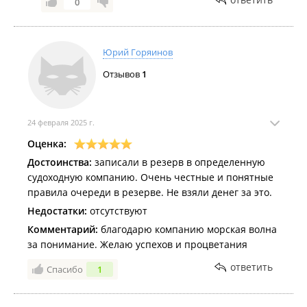
0
Спасибо за обращение, сотрудничество и
доверие к нашей компании!
Всегда с Вами, с уважением "SEA WAVE CREWING"
Юрий Горяинов
/ "МОРСКАЯ ВОЛНА".
Отзывов
1
24 февраля 2025 г.
Оценка:
Достоинства:
записали в резерв в определенную
судоходную компанию. Очень честные и понятные
правила очереди в резерве. Не взяли денег за это.
Недостатки:
отсутствуют
Комментарий:
благодарю компанию морская волна
за понимание. Желаю успехов и процветания
ответить
Спасибо
1