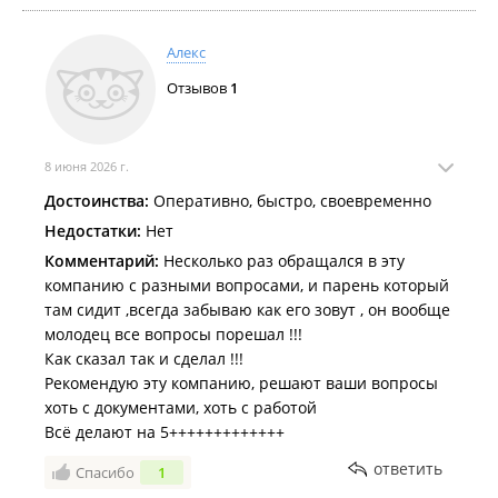
Работа со всей страной и регионами, без посредников.
Оказание услуг:
Алекс
Подготовка к обучению: на любом этапе "от и до" - для
Отзывов
1
морских и береговых специалистов;
Подготовка к выходу в рейс: на любом этапе "от и до" -
для морских и береговых специалистов;
Запись в резерв, трудоустройство, оформление,
8 июня 2026 г.
подготовка, консультация.
Достоинства:
Оперативно, быстро, своевременно
Только для клиентов компании:
Недостатки:
Нет
Рекомендации и статистика лучших цен на рынке
Комментарий:
Несколько раз обращался в эту
услуг;
компанию с разными вопросами, и парень который
Списки судоходных компаний - бесплатно;
там сидит ,всегда забываю как его зовут , он вообще
Выбор при оформлении и трудоустройстве;
молодец все вопросы порешал !!!
Высокая заработная плата.
Как сказал так и сделал !!!
Консультация и сопровождение по вопросам: оформление
Рекомендую эту компанию, решают ваши вопросы
всех морских документов (первично, вторично, продление,
хоть с документами, хоть с работой
обмен).
Всё делают на 5+++++++++++++
Гарантия: лицензии, сертификаты, необходимые документы,
ответить
Спасибо
1
опыт, рекомендации, отзывы, рейтинг, договоры с