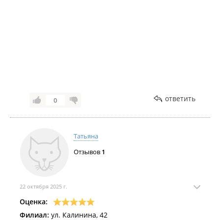
------
В составе лидирующих морских компаний с 2002
года
Мы работаем для вас и рекомендуем обращаться
к квалифицированным специалистам!
Индивидуальный подход к каждому клиенту,
выгодные условия для сотрудничества!
Оперативно, официально, конфиденциально!
Нас рекомендуют партнерам, друзьям, знакомым!
ответить
0
Спасибо за обращение, сотрудничество и
доверие к нашей компании!
Всегда с Вами, с уважением "SEA WAVE CREWING"
Татьяна
/ "МОРСКАЯ ВОЛНА".
Отзывов
1
22 октября 2025 г.
Оценка:
Филиал:
ул. Калинина, 42