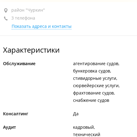
район "Чуркин", ул. Калинина, 42
район "Чуркин"
3 телефона
здание "Дальрыбтехцентр", 4-й этаж, оф. 408
Показать адреса и контакты
+7 (423) 227-95-23
+7 (423) 264-64-97
Характеристики
+7 (423) 299-45-92
закрыто, откроется в 09:00
Обслуживание
агентирование судов
бункеровка судов
стивидорные услуги
сюрвейерские услуги
фрахтование судов
снабжение судов
Консалтинг
Да
Аудит
кадровый
технический