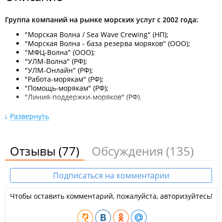
Группа компаний на рынке морских услуг c 2002 года:
"Морская Волна / Sea Wave Crewing" (НП);
"Морская Волна - база резерва моряков" (ООО);
"МФЦ-Волна" (ООО);
"УЛМ-Волна" (РФ);
"УЛМ-Онлайн" (РФ);
"Работа-морякам" (РФ);
"Помощь-морякам" (РФ);
"Линия-поддержки-моряков" (РФ).
Для работников компании, соискателей, судовладельцев-
Развернуть
партнеров, компания готова предложить сотрудничество,
а также следующие услуги:
Отзывы
(77)
Обсуждения
(135)
Трудоустройство и оформление морских специалистов
на суда торгового флота под российским и
иностранными флагами - бесплатно;
Подписаться на комментарии
Квалифицированные консалтинговые услуги -
бесплатно;
Сохранение общего трудового, непрерывного стажа по
Чтобы оставить комментарий, пожалуйста, авторизуйтесь!
специальности (услуга база резерва моряков);
Социальное страхование (оформление и выдача
медицинского полиса);