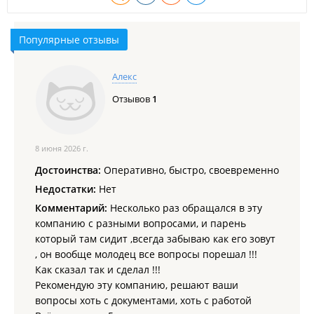
Подготовка документов и помощь в оформлении УЛМ -
SID (Удостоверения личности моряка) и Seaman's book
(Мореходной книжки моряка) + трудоустройство -
Популярные отзывы
бесплатно;
Анкетирование, внесение данных в базу компании,
квалифицированная консультация — производятся
Алекс
бесплатно.
Отзывов
1
В связи с обширной деятельностью компании - вакансии
обновляются ежедневно, а также производится постоянный
набор командного и рядового состава.
8 июня 2026 г.
Для Судовладельцев-партнеров услуги на договорной
Достоинства:
Оперативно, быстро, своевременно
основе для дальнейшего сотрудничества:
Недостатки:
Нет
Формирование экипажей;
Комментарий:
Несколько раз обращался в эту
Организация смены экипажей (репатриация) как на
компанию с разными вопросами, и парень
территории РФ, так и за рубежом с оформлением виз и
проездных документов;
который там сидит ,всегда забываю как его зовут
Обеспечение экипажей судов авиа и
, он вообще молодец все вопросы порешал !!!
железнодорожными билетами, а также размещением,
Как сказал так и сделал !!!
при необходимости, в гостинице.
Рекомендую эту компанию, решают ваши
Оказание услуг в квалифицированном подборе морских
вопросы хоть с документами, хоть с работой