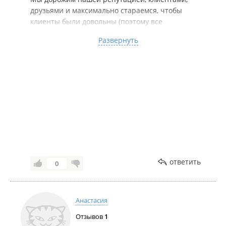
друзьями и максимально стараемся, чтобы
клиенты были довольны (поэтому все
соответствует рекламе и текстам и словам,
Развернуть
обещаниям) и т.д...
---------------------------------------------------------------------
------
В составе лидирующих морских компаний с 2002
года
Мы работаем для вас и рекомендуем обращаться
к квалифицированным специалистам!
Индивидуальный подход к каждому клиенту,
выгодные условия для сотрудничества!
Оперативно, официально, конфиденциально!
Нас рекомендуют партнерам, друзьям, знакомым!
ответить
0
Спасибо за обращение, сотрудничество и
доверие к нашей компании!
Всегда с Вами, с уважением "SEA WAVE CREWING"
Анастасия
/ "МОРСКАЯ ВОЛНА".
Отзывов
1