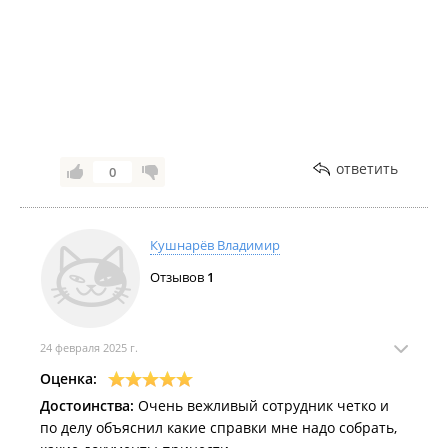
В составе лидирующих морских компаний с 2002
года
Мы работаем для вас и рекомендуем обращаться
к квалифицированным специалистам!
Индивидуальный подход к каждому клиенту,
выгодные условия для сотрудничества!
Оперативно, официально, конфиденциально!
Нас рекомендуют партнерам, друзьям, знакомым!
ответить
0
Спасибо за обращение, сотрудничество и
доверие к нашей компании!
Всегда с Вами, с уважением "SEA WAVE CREWING"
Кушнарёв Владимир
/ "МОРСКАЯ ВОЛНА".
Отзывов
1
24 февраля 2025 г.
Оценка:
Достоинства:
Очень вежливый сотрудник четко и
по делу объяснил какие справки мне надо собрать,