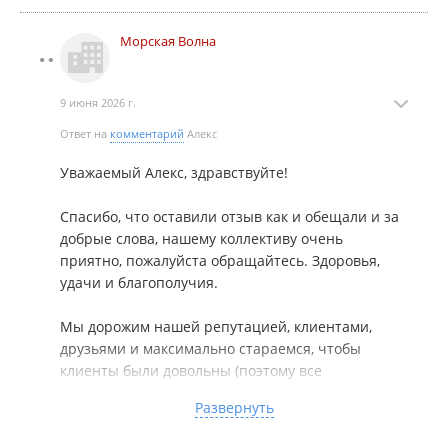
судовладельцами, морскими портами и тренажерными
центрами - напрямую, без посредников.
Морская Волна
9 июня 2026 г.
Ответ на
комментарий
Алекс
Уважаемый Алекс, здравствуйте!
Спасибо, что оставили отзыв как и обещали и за
добрые слова, нашему коллективу очень
приятно, пожалуйста обращайтесь. Здоровья,
удачи и благополучия.
Мы дорожим нашей репутацией, клиентами,
друзьями и максимально стараемся, чтобы
клиенты были довольны (поэтому все
соответствует рекламе и текстам и словам,
Развернуть
обещаниям) и т.д...
---------------------------------------------------------------------