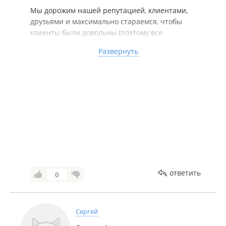
Мы дорожим нашей репутацией, клиентами,
друзьями и максимально стараемся, чтобы
клиенты были довольны (поэтому все
соответствует рекламе и текстам и словам,
Развернуть
обещаниям) и т.д...
---------------------------------------------------------------------
------
В составе лидирующих морских компаний с 2002
года
Мы работаем для вас и рекомендуем обращаться
к квалифицированным специалистам!
Индивидуальный подход к каждому клиенту,
выгодные условия для сотрудничества!
Оперативно, официально, конфиденциально!
Нас рекомендуют партнерам, друзьям, знакомым!
ответить
0
Спасибо за обращение, сотрудничество и
доверие к нашей компании!
Всегда с Вами, с уважением "SEA WAVE CREWING"
Сергей
/ "МОРСКАЯ ВОЛНА".