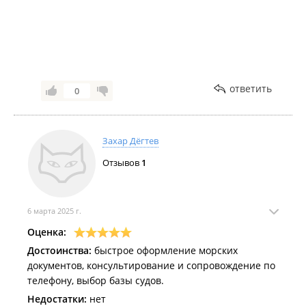
Мы работаем для вас и рекомендуем обращаться
к квалифицированным специалистам!
Индивидуальный подход к каждому клиенту,
выгодные условия для сотрудничества!
Оперативно, официально, конфиденциально!
Нас рекомендуют партнерам, друзьям, знакомым!
ответить
0
Спасибо за обращение, сотрудничество и
доверие к нашей компании!
Всегда с Вами, с уважением "SEA WAVE CREWING"
Захар Дёгтев
/ "МОРСКАЯ ВОЛНА".
Отзывов
1
6 марта 2025 г.
Оценка:
Достоинства:
быстрое оформление морских
документов, консультирование и сопровождение по
телефону, выбор базы судов.
Недостатки:
нет