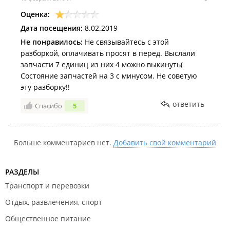
Итог: продавца Селект Мото, г. Владивосток, ул.
Оценка:
Приморская д. 8в, стр. 2 однозначно рекомендую.
Дата посещения:
8.02.2019
Получила чистный мото с чистым ПТС по хорошей
цене
Не понравилось:
Не связывайтесь с этой
разборкой, оплачивать просят в перед. Выслали
запчасти 7 единиц из них 4 можно выкинуть(
Состояние запчастей на 3 с минусом. Не советую
эту разборку!!
ответить
Спасибо
5
Больше комментариев нет.
Добавить свой комментарий
РАЗДЕЛЫ
Транспорт и перевозки
Отдых, развлечения, спорт
Общественное питание