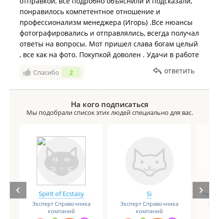
отправкой, все подробно объяснили и подсказали,
понравилось компетентное отношение и
профессионализм менеджера (Игорь) .Все нюансы
фотографировались и отправлялись, всегда получал
ответы на вопросы. Мот пришел слава богам целый
, все как на фото. Покупкой доволен . Удачи в работе
ответить
Спасибо
2
На кого подписаться
Мы подобрали список этих людей специально для вас.
Spirit of Ecstasy
Si
Анге
Эксперт Справочника
Эксперт Справочника
Экс
компаний
компаний