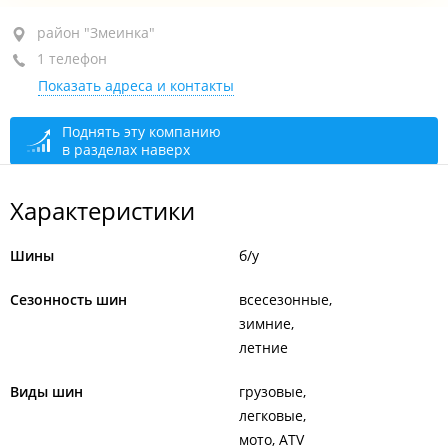
район "Змеинка", ул. Приморская, 8В стр. 2
район "Змеинка"
1 телефон
+7 902 522-55-82
Показать адреса и контакты
сегодня закрыто
Поднять эту компанию
в разделах наверх
Характеристики
Шины
б/у
Сезонность шин
всесезонные
зимние
летние
Виды шин
грузовые
легковые
мото, ATV