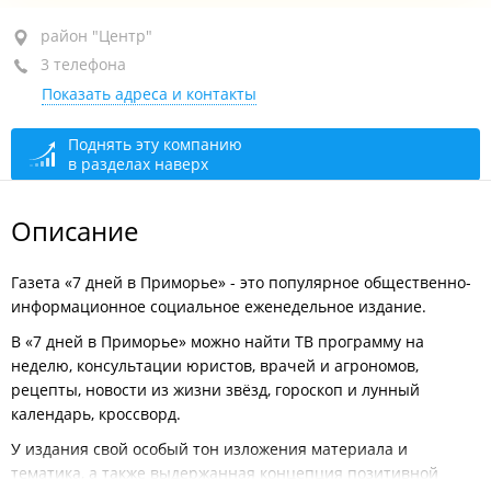
район "Центр", ул. Уборевича, 20А
район "Центр"
3 телефона
БЦ "Дом радио", оф. 405
Показать адреса и контакты
+7 (423) 241-56-45
редакция
+7 (423) 241-56-00
приёмная
Поднять эту компанию
в разделах наверх
+7 (423) 249-88-00
рекламный отдел
открыто: 10:00–18:00
Описание
Газета «7 дней в Приморье» - это популярное общественно-
информационное социальное еженедельное издание.
В «7 дней в Приморье» можно найти ТВ программу на
неделю, консультации юристов, врачей и агрономов,
рецепты, новости из жизни звёзд, гороскоп и лунный
календарь, кроссворд.
У издания свой особый тон изложения материала и
тематика, а также выдержанная концепция позитивной