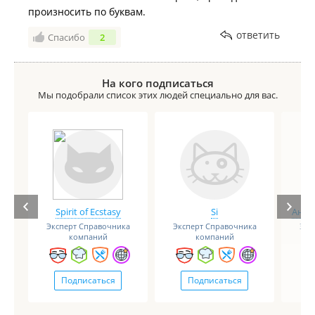
произносить по буквам.
ответить
Спасибо
2
На кого подписаться
Мы подобрали список этих людей специально для вас.
Spirit of Ecstasy
Si
Анге
Эксперт Справочника
Эксперт Справочника
Экс
компаний
компаний
Подписаться
Подписаться