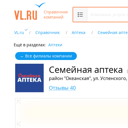
Справочник
компаний
VL.ru
Справочник
Аптека
Семейная апте
Ещё в разделах:
Аптеки
← Все филиалы компании
Семейная аптека
район "Океанская", ул. Успенского,
Отзывы 40