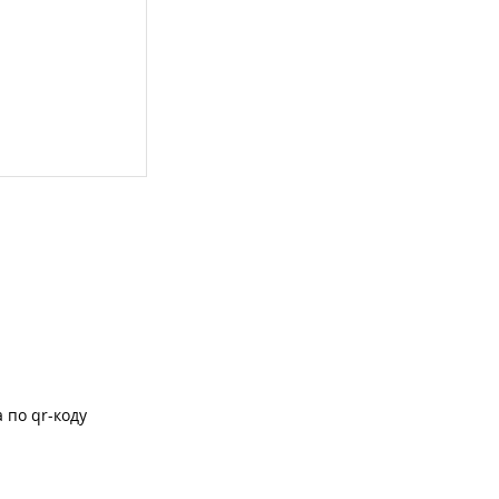
 по qr-коду