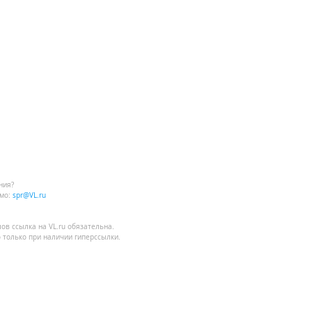
ния?
мо:
spr@VL.ru
лов
ссылка на VL.ru
обязательна.
 только при наличии гиперссылки.