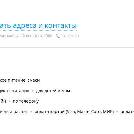
ать адреса и контакты
анская", ул. Успенского, 106А
1 телефон
кое питание, смеси
дукты питания
для детей и мам
айн
по телефону
ичный расчёт
оплата картой (Visa, MasterCard, МИР)
оплата