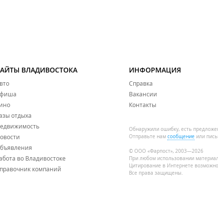
САЙТЫ ВЛАДИВОСТОКА
ИНФОРМАЦИЯ
вто
Справка
фиша
Вакансии
ино
Контакты
азы отдыха
едвижимость
Обнаружили ошибку, есть предложе
овости
Отправьте нам
сообщение
или пись
бъявления
© ООО «Фарпост», 2003—2026
абота во Владивостоке
При любом использовании материа
Цитирование в Интернете возможно
правочник компаний
Все права защищены.