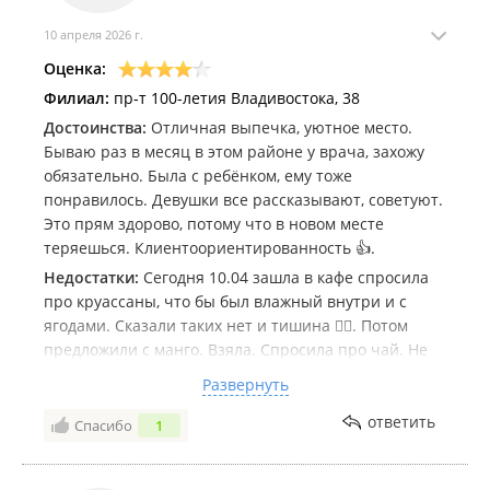
10 апреля 2026 г.
Оценка:
Филиал:
пр-т 100-летия Владивостока, 38
Достоинства:
Отличная выпечка, уютное место.
Бываю раз в месяц в этом районе у врача, захожу
обязательно. Была с ребёнком, ему тоже
понравилось. Девушки все рассказывают, советуют.
Это прям здорово, потому что в новом месте
теряешься. Клиентоориентированность 👍.
Недостатки:
Сегодня 10.04 зашла в кафе спросила
про круассаны, что бы был влажный внутри и с
ягодами. Сказали таких нет и тишина 🤷‍♀️. Потом
предложили с манго. Взяла. Спросила про чай. Не
могла выбрать, этим видимо тоже раздражала
Развернуть
девушку. В общем решила не пить. Лимонада, морса
не было. Предложили сок 0.2. Увидела на витрине
ответить
Спасибо
1
куличи, спросила где можно по продукции получать
информацию. Ответом было - каждый год печем,