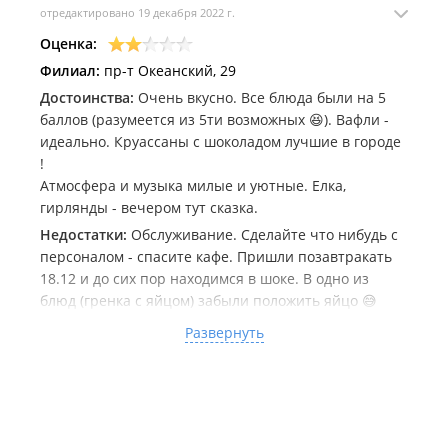
отредактировано 19 декабря 2022 г.
Оценка:
Филиал:
пр-т Океанский, 29
Достоинства:
Очень вкусно. Все блюда были на 5
баллов (разумеется из 5ти возможных 😆). Вафли -
идеально. Круассаны с шоколадом лучшие в городе
!
Атмосфера и музыка милые и уютные. Елка,
гирлянды - вечером тут сказка.
Недостатки:
Обслуживание. Сделайте что нибудь с
персоналом - спасите кафе. Пришли позавтракать
18.12 и до сих пор находимся в шоке. В одно из
блюд (гренка с яйцом) забыли положить яйцо 😅
пришло идти и просить его положить)) подача
Развернуть
оооочень долгая, кофе принесли в самом конце и
комнатной температуры. Согреться после холодной
улицы не удалось. В фирменный латте гнездо
забыли положить золотую посыпку (возможно она
закончилось, но нас не предупредили). Вишенка на