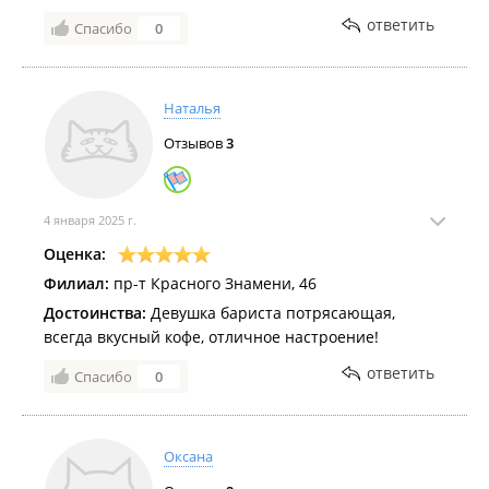
покупать продукцию,очень нравится
ответить
Спасибо
0
Но продавец не на своем месте,сказал смотрите
наклейка на столе с информацией,ее еле видно и
она ободрана,почему я должна шарить по столу
чтоб что то найти и прочитать. Осадок не
Наталья
приятный.
Отзывов
3
4 января 2025 г.
Оценка:
Филиал:
пр-т Красного Знамени, 46
Достоинства:
Девушка бариста потрясающая,
всегда вкусный кофе, отличное настроение!
ответить
Спасибо
0
Оксана