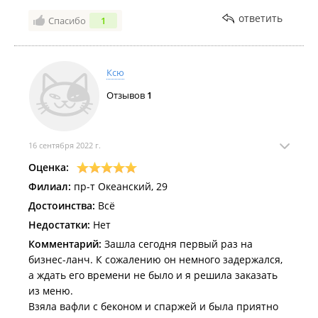
торте - грязные вилки. Попросили заменить,
ответить
принесли примерно такую же грязную 🙈 грязную
Спасибо
1
посуду тоже не уносят - весь завтрак просидели с
чужой грязной кружкой на краю стола от
предыдущего посетителя.
Ксю
Комментарий:
Обязательно придем еще за вкусной
Отзывов
1
едой, надеемся, что обслуживание поправят (17.12
вечером - все было идеально).
16 сентября 2022 г.
Оценка:
Филиал:
пр-т Океанский, 29
Достоинства:
Всё
Недостатки:
Нет
Комментарий:
Зашла сегодня первый раз на
бизнес-ланч. К сожалению он немного задержался,
а ждать его времени не было и я решила заказать
из меню.
Взяла вафли с беконом и спаржей и была приятно