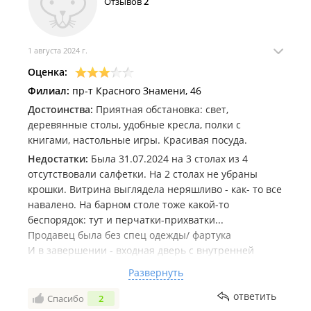
Отзывов
2
1 августа 2024 г.
Оценка:
Филиал:
пр-т Красного Знамени, 46
Достоинства:
Приятная обстановка: свет,
деревянные столы, удобные кресла, полки с
книгами, настольные игры. Красивая посуда.
Недостатки:
Была 31.07.2024 на 3 столах из 4
отсутствовали салфетки. На 2 столах не убраны
крошки. Витрина выглядела неряшливо - как- то все
навалено. На барном столе тоже какой-то
беспорядок: тут и перчатки-прихватки...
Продавец была без спец одежды/ фартука
И в завершении - входная дверь с внутренней
стороны очень нуждается во влажной уборке.
Развернуть
Комментарий:
Может молодому сотруднику нужен
ответить
Спасибо
2
наставник, чтоб показал - рассказал как