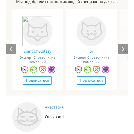
Мы подобрали список этих людей специально для вас.
Spirit of Ecstasy
Si
Анге
Эксперт Справочника
Эксперт Справочника
Экс
компаний
компаний
Подписаться
Подписаться
Анастасия
Отзывов
1