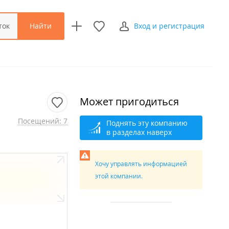
Найти
ток
Вход и регистрация
Может пригодиться
Посещений: 7
Поднять эту компанию
в разделах наверх
Хочу управлять информацией
этой компании.