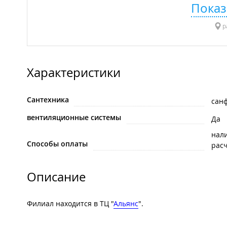
Показ
р
Характеристики
Сантехника
сан
вентиляционные системы
Да
нал
Способы оплаты
рас
Описание
Филиал находится в ТЦ "
Альянс
".