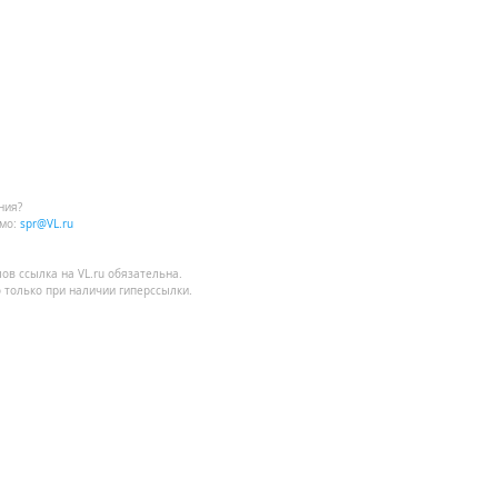
ния?
мо:
spr@VL.ru
лов
ссылка на VL.ru
обязательна.
 только при наличии гиперссылки.