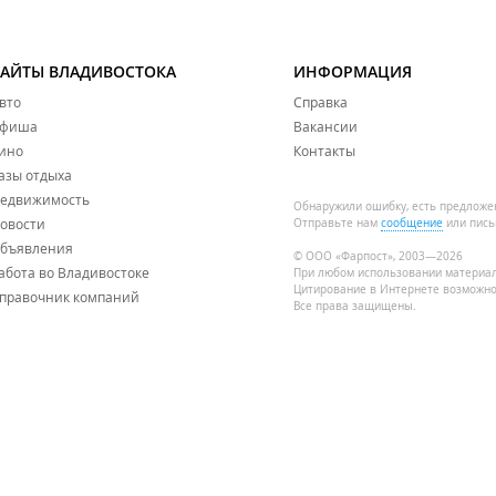
САЙТЫ ВЛАДИВОСТОКА
ИНФОРМАЦИЯ
вто
Справка
фиша
Вакансии
ино
Контакты
азы отдыха
едвижимость
Обнаружили ошибку, есть предложе
овости
Отправьте нам
сообщение
или пись
бъявления
© ООО «Фарпост», 2003—2026
абота во Владивостоке
При любом использовании материа
Цитирование в Интернете возможно
правочник компаний
Все права защищены.