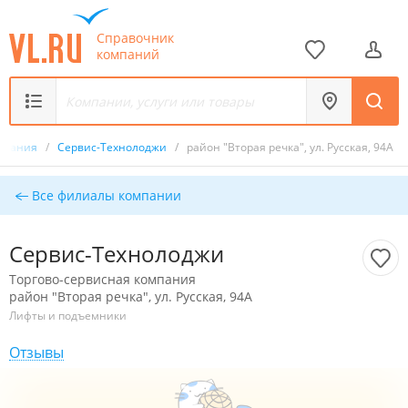
Справочник
компаний
омпания
/
Сервис-Технолоджи
/
район "Вторая речка", ул. Русская, 94А
Все филиалы компании
Сервис-Технолоджи
Торгово-сервисная компания
район "Вторая речка", ул. Русская, 94А
Лифты и подъемники
Отзывы