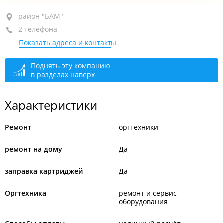
район "БАМ", ул. Днепровская, 19Б
район "БАМ"
2 телефона
+7 924 320-11-17
Показать адреса и контакты
+7 (423) 200-42-77
По предварительной записи
сегодня закрыто
Поднять эту компанию
в разделах наверх
Характеристики
Ремонт
оргтехники
ремонт на дому
Да
заправка картриджей
Да
Оргтехника
ремонт и сервис
оборудования