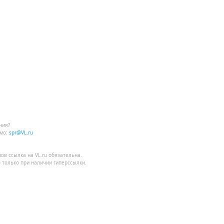
ния?
мо:
spr@VL.ru
лов
ссылка на VL.ru
обязательна.
 только при наличии гиперссылки.