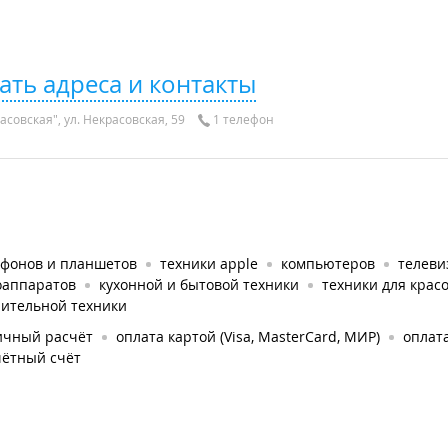
ать адреса и контакты
совская", ул. Некрасовская, 59
1 телефон
ефонов и планшетов
техники apple
компьютеров
телеви
оаппаратов
кухонной и бытовой техники
техники для крас
пительной техники
ичный расчёт
оплата картой (Visa, MasterCard, МИР)
оплат
чётный счёт