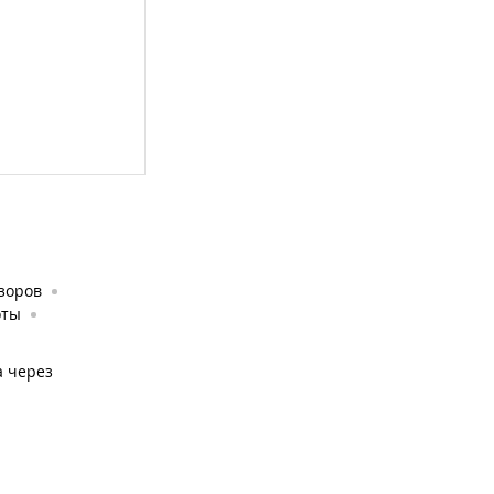
зоров
оты
а через