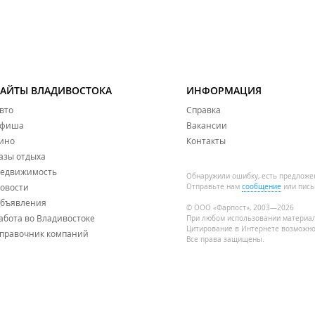
САЙТЫ ВЛАДИВОСТОКА
ИНФОРМАЦИЯ
вто
Справка
фиша
Вакансии
ино
Контакты
азы отдыха
едвижимость
Обнаружили ошибку, есть предложе
овости
Отправьте нам
сообщение
или пись
бъявления
© ООО «Фарпост», 2003—2026
абота во Владивостоке
При любом использовании материа
Цитирование в Интернете возможно
правочник компаний
Все права защищены.