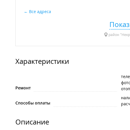
Все адреса
Показ
район "Некра
Характеристики
тел
фот
Ремонт
ото
нал
Способы оплаты
рас
Описание