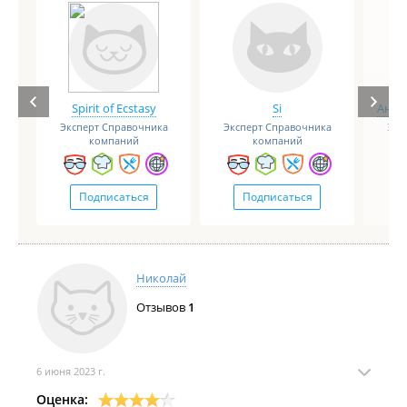
Spirit of Ecstasy
Si
Анге
Эксперт Справочника
Эксперт Справочника
Экс
компаний
компаний
Подписаться
Подписаться
Николай
Отзывов
1
6 июня 2023 г.
Оценка: