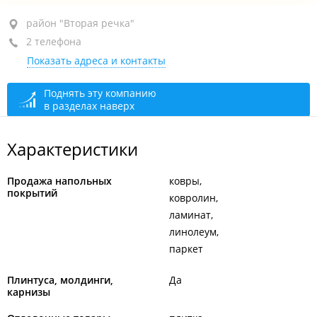
район "Вторая речка", ул. Бородинская, 46/50
район "Вторая речка"
2 телефона
ТЦ "Пасифик"
Показать адреса и контакты
+7 (423) 724-32-68-44-68
сегодня закрыто
Поднять эту компанию
в разделах наверх
Характеристики
Продажа напольных
ковры
покрытий
ковролин
ламинат
линолеум
паркет
Плинтуса, молдинги,
Да
карнизы