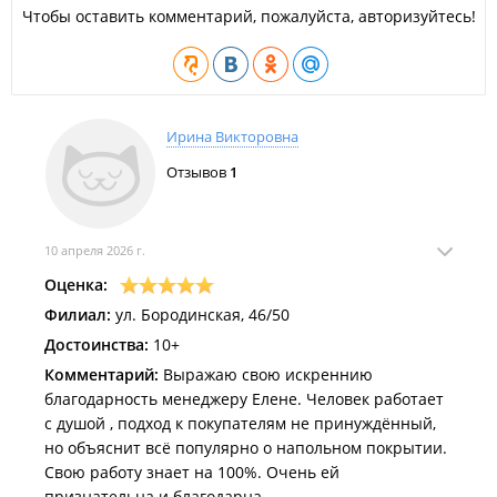
Чтобы оставить комментарий, пожалуйста, авторизуйтесь!
накопительная система для новоселов -10%.
ИП Хренова Е. А.
Филиал находится в ТЦ "
Пасифик
".
Ирина Викторовна
Отзывов
1
10 апреля 2026 г.
Оценка:
Филиал:
ул. Бородинская, 46/50
Достоинства:
10+
Комментарий:
Выражаю свою искреннию
благодарность менеджеру Елене. Человек работает
с душой , подход к покупателям не принуждённый,
но объяснит всё популярно о напольном покрытии.
Свою работу знает на 100%. Очень ей
признательна и благодарна.