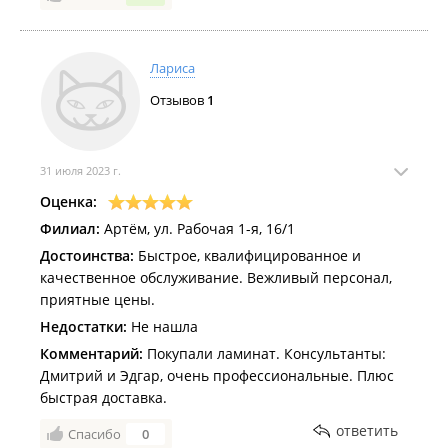
в знак бесконечности, а брови и губы в
презрительную восьмерку!!!
Лариса
Благодарствую царь! Что снизошли до разговора со
Отзывов
1
мной, хоть и через губу! Я ж не дорогой клиент,
который у вас собрался за пятьсот тыщ миллионов
покупать товар. Уж простите,э вы меня, что
потревожила таким вопросом. Больше не буду. Так
31 июля 2023 г.
как купила с другом месте. А вас буду
Оценка:
рекомендовать, как компанию ленивцев.
Филиал:
Артём, ул. Рабочая 1-я, 16/1
Достоинства:
Быстрое, квалифицированное и
качественное обслуживание. Вежливый персонал,
приятные цены.
Недостатки:
Не нашла
Комментарий:
Покупали ламинат. Консультанты:
Дмитрий и Эдгар, очень профессиональные. Плюс
быстрая доставка.
ответить
Спасибо
0