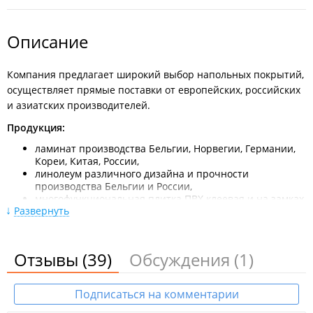
Описание
Компания предлагает широкий выбор напольных покрытий,
осуществляет прямые поставки от европейских, российских
и азиатских производителей.
Продукция:
ламинат производства Бельгии, Норвегии, Германии,
Кореи, Китая, России,
линолеум различного дизайна и прочности
производства Бельгии и России,
многофункциональная плитка ПВХ клеевая и на замках
Развернуть
от производителей Кореи, Бельгии, Китая и России,
ковровое покрытие для дома и офисов производства
Бельгии и России,
грязезащитные и входные коврики,
Отзывы
(39)
Обсуждения
(1)
все необходимое для укладки пола — клеи, смеси,
плинтусы, пороги, фурнитура,
средства защиты и ухода за напольными покрытиями.
Подписаться на комментарии
В сети магазинов "Топтыгин"
действует дисконтная