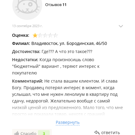
Отзывов
11
13 сентября 2023 г.
Оценка:
Филиал:
Владивосток, ул. Бородинская, 46/50
Достоинства:
Где??? А что это такое???
Недостатки:
Когда произносишь слово
"бюджетный" вариант , теряют интерес к
покупателю
Комментарий:
Не стала вашим клиентом. И слава
Богу. Продавец потерял интерес в момент, когда
услышал, что мне нужен ленолиум в квартиру под
сдачу, недорогой. Желательно вообще с самой
низкой ценой из предложенного. Мало того, что мне
просто не показали товар, нехотя с грацией
ленивца ответили, что дешевого нет. На этом всё.
Развернуть
Можно было ткнуть пальцем в самый недорогой и я
ответить
Спасибо
3
б сама уже разобралась. Но нет, надо скорчить лицо