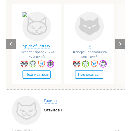
Spirit of Ecstasy
Si
Анге
Эксперт Справочника
Эксперт Справочника
Экс
компаний
компаний
Подписаться
Подписаться
Галина
Отзывов
1
1 июля 2025 г.