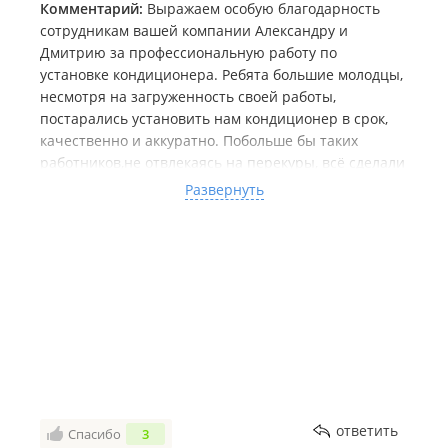
Комментарий:
Выражаем особую благодарность
сотрудникам вашей компании Александру и
Дмитрию за профессиональную работу по
установке кондиционера. Ребята большие молодцы,
несмотря на загруженность своей работы,
постарались установить нам кондиционер в срок,
качественно и аккуратно. Побольше бы таких
работников,не отвлекаясь на перекуры, всё сделали
красиво. Спасибо вашей организации и
Развернуть
работникам, которые в ней работают. Мы можем
смело рекомендовать вашу фирму.
ответить
Спасибо
3