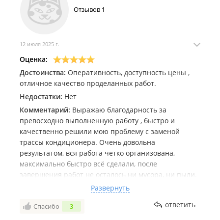
Отзывов
1
12 июля 2025 г.
Оценка:
Достоинства:
Оперативность, доступность цены ,
отличное качество проделанных работ.
Недостатки:
Нет
Комментарий:
Выражаю благодарность за
превосходно выполненную работу , быстро и
качественно решили мою проблему с заменой
трассы кондиционера. Очень довольна
результатом, вся работа чётко организована,
максимально быстро всё сделали, после
завершения работ не осталось ни мусора, ни пыли.
Предоставили максимальный срок гарантии на
Развернуть
проделанную работу. Буду всём рекомендовать
ответить
Спасибо
3
мастеров . Спасибо огромное!!!