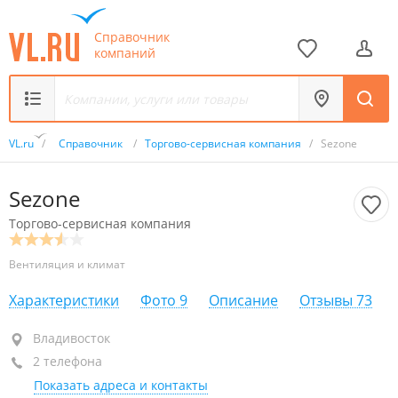
Справочник
компаний
VL.ru
/
Справочник
/
Торгово-сервисная компания
/
Sezone
Sezone
Торгово-сервисная компания
Вентиляция и климат
Характеристики
Фото
9
Описание
Отзывы
73
Владивосток
Владивосток
2 телефона
+7 (423) 200-88-90
Показать адреса и контакты
+7 908 991-09-99